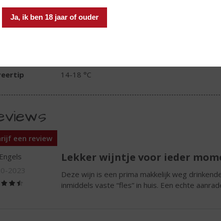
r
pruimen, zwarte bessen en bramen
Ja, ik ben 18 jaar of ouder
ak
rijk en vol van smaak met in de achtergrond wa
ronk
lekkere afdronk
-spijs
traditionele gerechten, kaas, frisse salades, pa
eertip
14-18 °C
eviews
rijf een review
Lekker wijntje voor ieder mom
Engels
10-2023
Deze wijn is een prima makkelijk weg drinkende,
(4,5
inmiddels vaste “fles” in huis. Een echte aanrad
/
5)