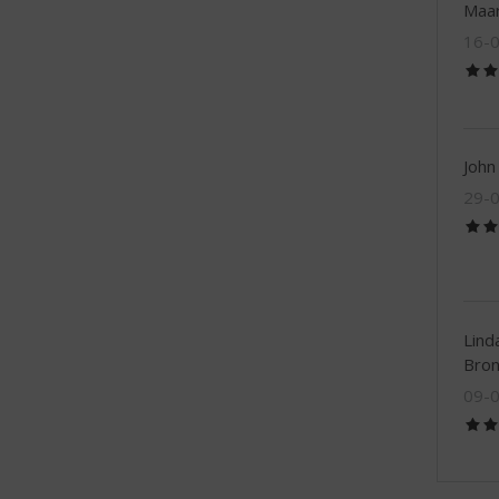
Maa
16-
John
29-
Lind
Bro
09-