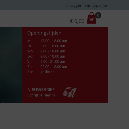
Inloggen mijn topSlijter
P
0
€
0,00
r
i
Openingstijden
j
s
Ma
:
13.00 - 18.00 uur
Di
:
9.00 - 18.00 uur
:
Wo
:
9.00 - 18.00 uur
Do
:
9.00 - 18.00 uur
Vr
:
9.00 - 21.00 uur
Za
:
09.00 - 18.00 uur
Zo:
gesloten
NIEUWSBRIEF
Schrijf je hier in