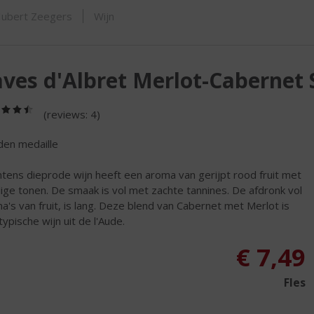
ORTIMENT
ubert Zeegers
Wijn
ves d'Albret Merlot-Cabernet
(4,5
(reviews: 4)
/
5)
en medaille
ntens dieprode wijn heeft een aroma van gerijpt rood fruit met
dige tonen. De smaak is vol met zachte tannines. De afdronk vol
a's van fruit, is lang. Deze blend van Cabernet met Merlot is
typische wijn uit de l'Aude.
€
7,49
Fles