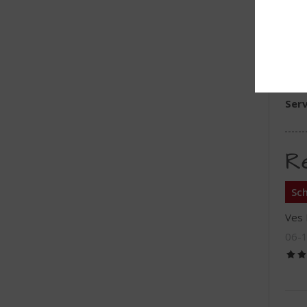
Geu
Sma
Afd
Wijn
Serv
R
Sch
Ves 
06-