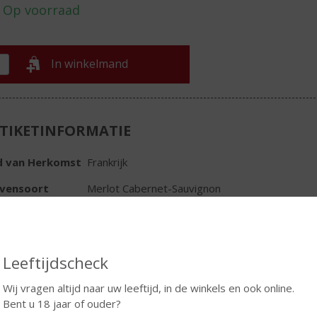
In winkelmand
TIKETINFORMATIE
d van Herkomst
Frankrijk
ivensoort
Merlot Cabernet-Sauvignon
oud
75 CL
oholpercentage
12.5% vol
Leeftijdscheck
t wijn
Rood
Wij vragen altijd naar uw leeftijd, in de winkels en ook online.
r
dieprode kleur
Bent u 18 jaar of ouder?