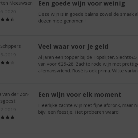
Een goede wijn voor weinig
rten Meeuwsen
06-2020
Deze wijn is in goede balans zowel de smaak als
(4,5
dozen mee genomen !
/
5)
Veel waar voor je geld
 Schippers
05-2019
Al jaren een topper bij de Topslijter. Slechts€5
(4,0
van voor €25-28. Zachte rode wijn met prettige
/
allemansvriend. Rosé is ook prima. Witte variant
5)
Een wijn voor elk moment
a van der Zon-
nsgeest
Heerlijke zachte wijn met fijne afdronk, maar n
02-2019
bijv. een feestje. Het proberen waard!
(5,0
/
5)