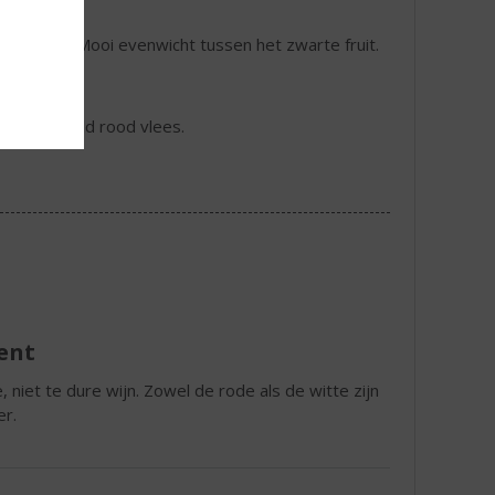
t dropjes. Mooi evenwicht tussen het zwarte fruit.
sta's, gegrild rood vlees.
ent
 niet te dure wijn. Zowel de rode als de witte zijn
er.