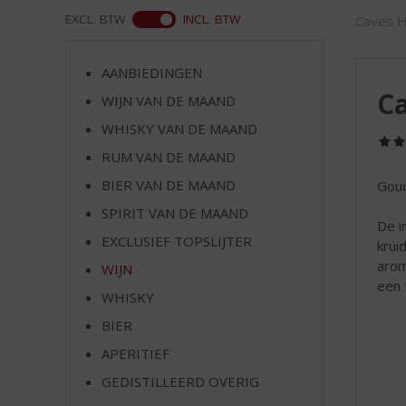
d
ASS
EXCL. BTW
INCL. BTW
Caves H
S
p
r
AANBIEDINGEN
i
Ca
WIJN VAN DE MAAND
n
g
WHISKY VAN DE MAAND
n
RUM VAN DE MAAND
a
a
BIER VAN DE MAAND
Goud
r
SPIRIT VAN DE MAAND
d
De i
EXCLUSIEF TOPSLIJTER
e
krui
n
arom
WIJN
a
een 
WHISKY
v
i
BIER
g
APERITIEF
a
t
GEDISTILLEERD OVERIG
i