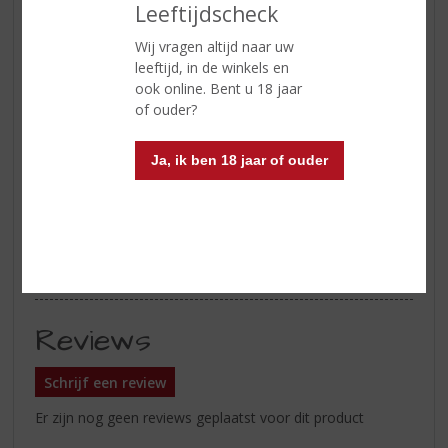
Leeftijdscheck
Geur
aromatisch met delicate tonen
Wij vragen altijd naar uw
van citrusfruit.
leeftijd, in de winkels en
Smaak
tintelfris van smaak
ook online. Bent u 18 jaar
of ouder?
Wijn-spijs
voorgerechten met vis en wit
vlees, antipasti, mediterrane
Ja, ik ben 18 jaar of ouder
salades, pastaschotels met vis,
koud vlees, ravioli, olijven, diverse
kazen
Serveertip
bij voorkeur binnen 2 jaar na de
oogst drinken, op 10-12 °C
Reviews
Schrijf een review
Er zijn nog geen reviews geplaatst voor dit product