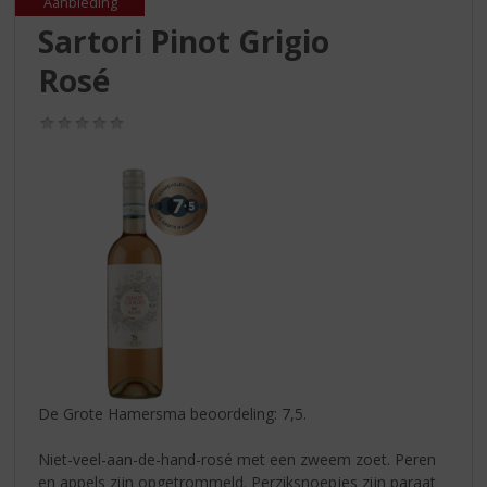
S
Aanbieding
p
Sartori Pinot Grigio
r
Rosé
i
n
g
(0,0
/
n
5)
a
a
r
d
e
n
a
v
i
g
a
De Grote Hamersma beoordeling: 7,5.
t
i
Niet-veel-aan-de-hand-rosé met een zweem zoet. Peren
e
en appels zijn opgetrommeld. Perziksnoepjes zijn paraat