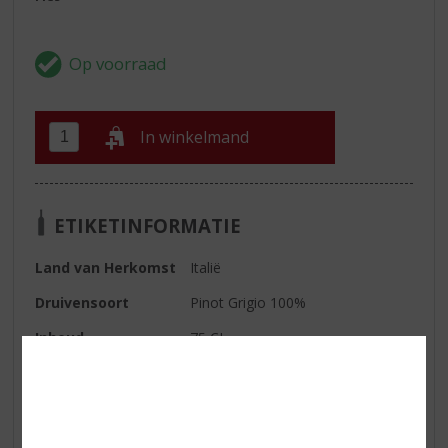
In winkelmand
ETIKETINFORMATIE
Land van Herkomst
Italië
Druivensoort
Pinot Grigio 100%
Inhoud
75 CL
Alcoholpercentage
12% vol
Soort wijn
Rosé
Kleur
unieke bleek-koperen tint