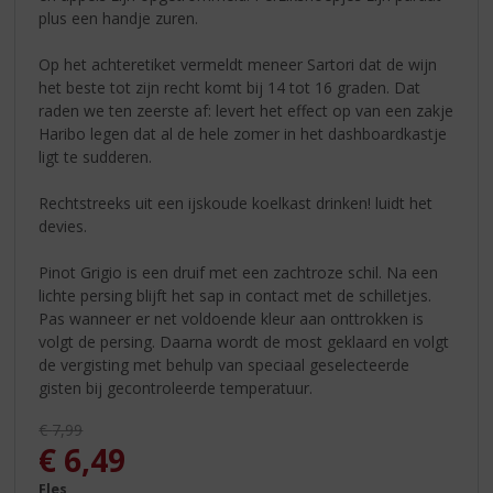
plus een handje zuren.
Op het achteretiket vermeldt meneer Sartori dat de wijn
het beste tot zijn recht komt bij 14 tot 16 graden. Dat
raden we ten zeerste af: levert het effect op van een zakje
Haribo legen dat al de hele zomer in het dashboardkastje
ligt te sudderen.
Rechtstreeks uit een ijskoude koelkast drinken! luidt het
devies.
Pinot Grigio is een druif met een zachtroze schil. Na een
lichte persing blijft het sap in contact met de schilletjes.
Pas wanneer er net voldoende kleur aan onttrokken is
volgt de persing. Daarna wordt de most geklaard en volgt
de vergisting met behulp van speciaal geselecteerde
gisten bij gecontroleerde temperatuur.
Originele prijs was:
€
7,99
, Huidige prijs is:
€
6,49
Fles