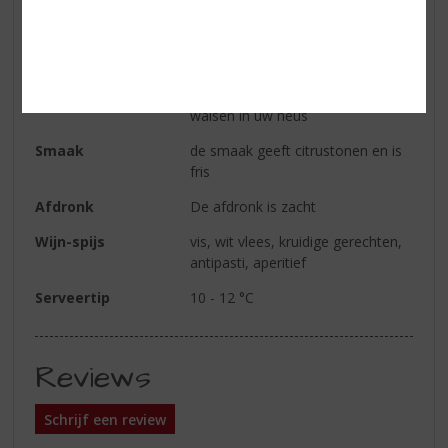
Kleur
de kleur is strogeel met een
groene reflectie
Geur
frisse en intense aroma's van
bloemen en appels komen bij het
walsen in uw neus
Smaak
de smaak geeft citrustonen en is
fris
Afdronk
De afdronk is zacht
Wijn-spijs
vis, wit vlees, kruidige gerechten,
antipasti, aperitief
Serveertip
10 - 12 °C
Reviews
Schrijf een review