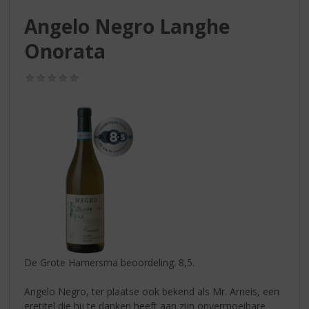
S
p
Angelo Negro Langhe
r
Onorata
i
n
g
(0,0
/
n
5)
a
a
r
d
e
n
a
v
i
g
a
De Grote Hamersma beoordeling: 8,5.
t
i
Angelo Negro, ter plaatse ook bekend als Mr. Arneis, een
e
eretitel die hij te danken heeft aan zijn onvermoeibare