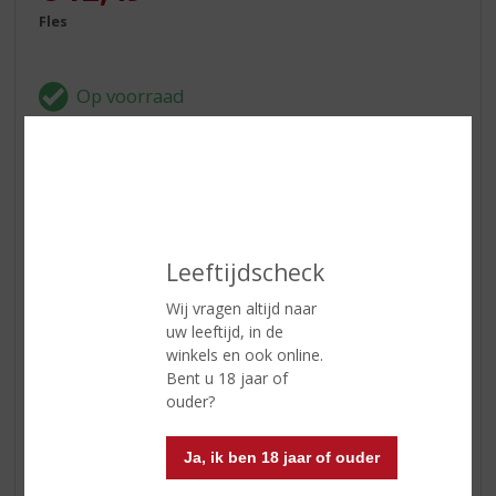
Fles
In winkelmand
Leeftijdscheck
ETIKETINFORMATIE
Wij vragen altijd naar
Land van Herkomst
Italië
uw leeftijd, in de
winkels en ook online.
Druivensoort
Vermentino
Bent u 18 jaar of
Inhoud
75 CL
ouder?
Alcoholpercentage
12.5% vol
Ja, ik ben 18 jaar of ouder
Soort wijn
Wit