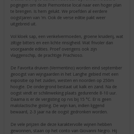
pogingen om deze Piemontese local naar een hoger plan
te brengen. Is hem gelukt. We proefden al eerdere
oogstjaren van 'm. Ook de verse editie pakt weer
uitgebreid uit.
Vol kloek sap, een venkelvermoeden, groene kruiderij, wat
ziltige bitters en een lichte rinsigheid. Wat frivoler dan
voorgaande edities. Proef overigens ook zijn
vlaggenschip, de prachtige Prachioso.
De Favorita druiven (Vermentino) worden eind september
geoogst van wijngaarden in het Langhe gebied met een
expositie op het zuiden, westen en noorden op 250m
hoogte. De ondergrond bestaat uit kalk en zand. Na de
oogst vindt er schilinweking plaats gedurende 8-10 uur.
Daarna is er de vergisting op rvs bij 15 °C. Er is geen
malolactische gisting. De wijn kan, indien liggend
bewaard, 2-3 jaar na de oogst gedronken worden.
De vele prijzen die deze karaktervolle wijnen hebben
gewonnen, staan op het conto van Giovanni Negro. Hij