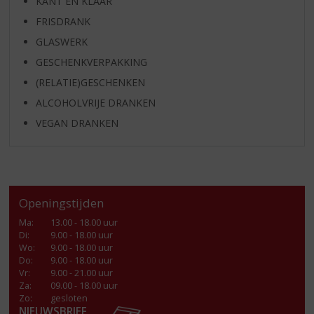
KANT EN KLAAR
FRISDRANK
GLASWERK
GESCHENKVERPAKKING
(RELATIE)GESCHENKEN
ALCOHOLVRIJE DRANKEN
VEGAN DRANKEN
Openingstijden
Ma
:
13.00 - 18.00 uur
Di
:
9.00 - 18.00 uur
Wo
:
9.00 - 18.00 uur
Do
:
9.00 - 18.00 uur
Vr
:
9.00 - 21.00 uur
Za
:
09.00 - 18.00 uur
Zo:
gesloten
NIEUWSBRIEF