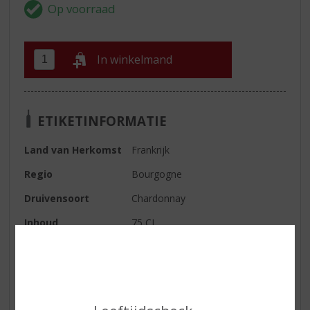
In winkelmand
ETIKETINFORMATIE
Land van Herkomst
Frankrijk
Regio
Bourgogne
Druivensoort
Chardonnay
Inhoud
75 CL
Alcoholpercentage
13.5% vol
Soort wijn
Wit
Smaaktype Wijn
Fris & Droog