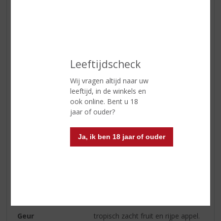
In winkelmand
Leeftijdscheck
Wij vragen altijd naar uw
ETIKETINFORMATIE
leeftijd, in de winkels en
ook online. Bent u 18
jaar of ouder?
Land van Herkomst
Frankrijk
Regio
Champagne
Ja, ik ben 18 jaar of ouder
Inhoud
75 CL
Alcoholpercentage
12% vol
Soort wijn
Champagne
Kleur
lichtgele kleur
Geur
tropisch zacht fruit en rijpe appel.