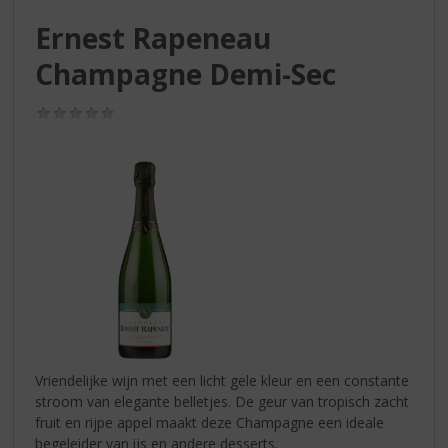
S
p
Ernest Rapeneau
r
Champagne Demi-Sec
i
n
g
(0,0
/
n
5)
a
a
r
d
e
n
a
v
i
g
a
Vriendelijke wijn met een licht gele kleur en een constante
t
stroom van elegante belletjes. De geur van tropisch zacht
i
fruit en rijpe appel maakt deze Champagne een ideale
e
begeleider van ijs en andere desserts.