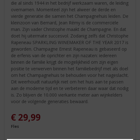
die al sinds 1944 in het bedrijf werkzaam waren, de leiding
overnamen. Momenteel zijn het alweer de derde en
vierde generatie die samen het Champagnehuis leiden. De
kleinzoon van Bernard, Jean Rémy is de commerciële
man. Zijn vader Christophe maakt de Champagne. En dat
doet hij uitermate succesvol. Zodanig zelfs dat Christophe
Rapeneau SPARKLING WINEMAKER OF THE YEAR 2017 is
geworden. Champagne Ernest Rapeneau is gebaseerd op
de erfenis van de oprichter en zijn nazaten: iedereen
binnen de familie krijgt de mogelijkheid om zijn eigen
positie te verwerven binnen het familiebedrijf met als doel
om het Champagnehuis te behouden voor het nageslacht.
Dit weerhoudt natuurlijk niet om het huis aan te passen
aan de moderne tijd en te verbeteren daar waar dat nodig
is. Zo blijven de 10.000 vierkante meter aan wijnkelders
voor de volgende generaties bewaard.
€
29,99
Fles