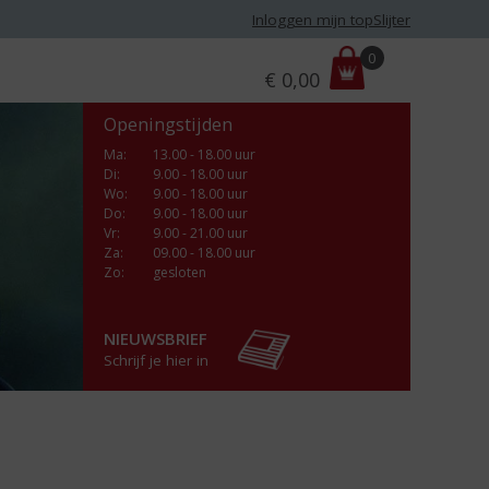
Inloggen mijn topSlijter
P
0
€
0,00
r
i
Openingstijden
j
s
Ma
:
13.00 - 18.00 uur
Di
:
9.00 - 18.00 uur
:
Wo
:
9.00 - 18.00 uur
Do
:
9.00 - 18.00 uur
Vr
:
9.00 - 21.00 uur
Za
:
09.00 - 18.00 uur
Zo:
gesloten
NIEUWSBRIEF
Schrijf je hier in