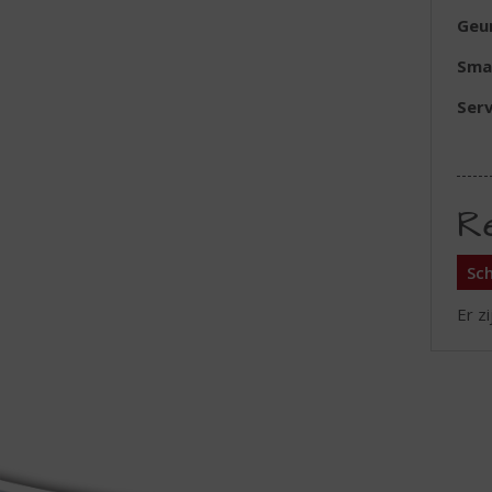
Geu
Sma
Serv
R
Sch
Er z