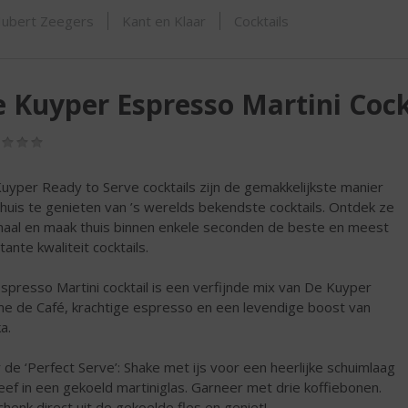
ORTIMENT
ubert Zeegers
Kant en Klaar
Cocktails
 Kuyper Espresso Martini Cock
(0,0
/
5)
uyper Ready to Serve cocktails zijn de gemakkelijkste manier
huis te genieten van ’s werelds bekendste cocktails. Ontdek ze
maal en maak thuis binnen enkele seconden de beste en meest
ante kwaliteit cocktails.
spresso Martini cocktail is een verfijnde mix van De Kuyper
e de Café, krachtige espresso en een levendige boost van
a.
 de ‘Perfect Serve’: Shake met ijs voor een heerlijke schuimlaag
eef in een gekoeld martiniglas. Garneer met drie koffiebonen.
chenk direct uit de gekoelde fles en geniet!