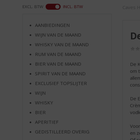
d
ASS
EXCL. BTW
INCL. BTW
Caves H
S
p
r
AANBIEDINGEN
i
De
WIJN VAN DE MAAND
n
g
WHISKY VAN DE MAAND
n
RUM VAN DE MAAND
a
a
BIER VAN DE MAAND
De K
r
om t
SPIRIT VAN DE MAAND
d
alle
EXCLUSIEF TOPSLIJTER
e
const
n
WIJN
a
De E
WHISKY
v
Crèm
i
vodk
BIER
g
APERITIEF
a
Voor
t
GEDISTILLEERD OVERIG
en z
i
Of s