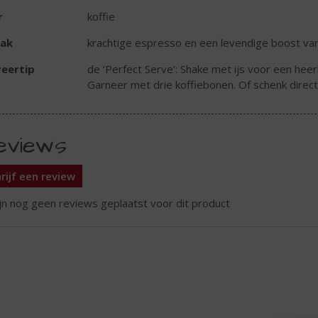
r
koffie
ak
krachtige espresso en een levendige boost va
eertip
de ‘Perfect Serve’: Shake met ijs voor een heerl
Garneer met drie koffiebonen. Of schenk direct 
eviews
rijf een review
ijn nog geen reviews geplaatst voor dit product