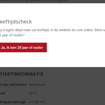
€
12,49
Fles
eeftijdscheck
j vragen altijd naar uw leeftijd, in de winkels en ook online. Bent u
8 jaar of ouder?
Ja, ik ben 18 jaar of ouder
In winkelmand
TIKETINFORMATIE
d van Herkomst
Nederland
oud
50 CL
oholpercentage
14.5% vol