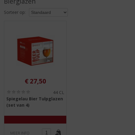
Bierglazen
S
p
Sorteer op:
r
i
n
g
n
a
a
r
d
e
n
€
27,50
a
v
(
44 CL
i
0
Spiegelau Bier Tulpglazen
,
g
(set van 4)
0
a
/
t
5
)
i
e
MEER INFO