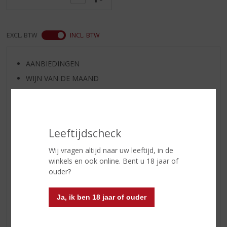
EXCL. BTW
INCL. BTW
AANBIEDINGEN
WIJN VAN DE MAAND
WHISKY VAN DE MAAND
RUM VAN DE MAAND
BIER VAN DE MAAND
Leeftijdscheck
SPIRIT VAN DE MAAND
Wij vragen altijd naar uw leeftijd, in de
EXCLUSIEF TOPSLIJTER
winkels en ook online. Bent u 18 jaar of
WIJN
ouder?
WHISKY
BIER
Ja, ik ben 18 jaar of ouder
APERITIEF
GEDISTILLEERD OVERIG