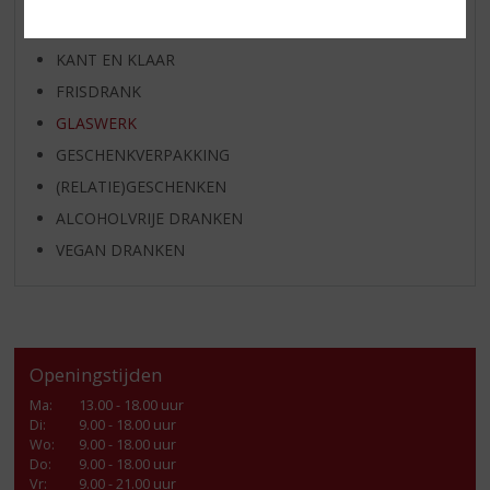
SHOTJES
KANT EN KLAAR
FRISDRANK
GLASWERK
GESCHENKVERPAKKING
(RELATIE)GESCHENKEN
ALCOHOLVRIJE DRANKEN
VEGAN DRANKEN
Openingstijden
Ma
:
13.00 - 18.00 uur
Di
:
9.00 - 18.00 uur
Wo
:
9.00 - 18.00 uur
Do
:
9.00 - 18.00 uur
Vr
:
9.00 - 21.00 uur