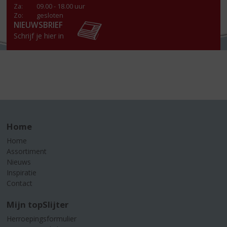
Za
:
09.00 - 18.00 uur
Zo:
gesloten
NIEUWSBRIEF
Schrijf je hier in
Home
Home
Assortiment
Nieuws
Inspiratie
Contact
Mijn topSlijter
Herroepingsformulier