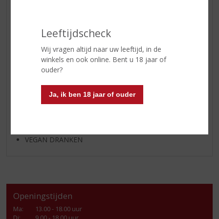
APERITIEF
GEDISTILLEERD OVERIG
Leeftijdscheck
SHOTJES
Wij vragen altijd naar uw leeftijd, in de
KANT EN KLAAR
winkels en ook online. Bent u 18 jaar of
FRISDRANK
ouder?
GLASWERK
Ja, ik ben 18 jaar of ouder
GESCHENKVERPAKKING
(RELATIE)GESCHENKEN
ALCOHOLVRIJE DRANKEN
VEGAN DRANKEN
Openingstijden
Ma
:
13.00 - 18.00 uur
Di
:
9.00 - 18.00 uur