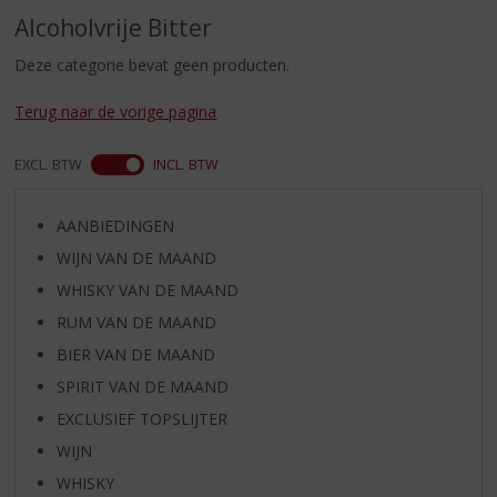
S
Alcoholvrije Bitter
p
r
Deze categorie bevat geen producten.
i
n
Terug naar de vorige pagina
g
n
EXCL. BTW
INCL. BTW
a
a
r
AANBIEDINGEN
d
WIJN VAN DE MAAND
e
n
WHISKY VAN DE MAAND
a
RUM VAN DE MAAND
v
i
BIER VAN DE MAAND
g
SPIRIT VAN DE MAAND
a
EXCLUSIEF TOPSLIJTER
t
i
WIJN
e
WHISKY