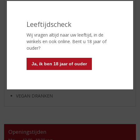
BIER
APERITIEF
Leeftijdscheck
GEDISTILLEERD OVERIG
SHOTJES
Wij vragen altijd naar uw leeftijd, in de
winkels en ook online. Bent u 18 jaar of
KANT EN KLAAR
ouder?
FRISDRANK
GLASWERK
Ja, ik ben 18 jaar of ouder
GESCHENKVERPAKKING
(RELATIE)GESCHENKEN
ALCOHOLVRIJE DRANKEN
VEGAN DRANKEN
Openingstijden