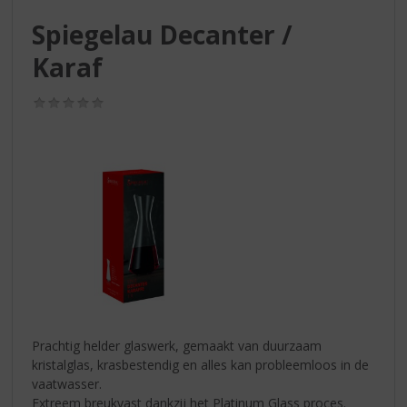
S
p
Spiegelau Decanter /
r
Karaf
i
n
g
(0,0
/
n
5)
a
a
r
d
e
n
a
v
i
g
a
Prachtig helder glaswerk, gemaakt van duurzaam
t
kristalglas, krasbestendig en alles kan probleemloos in de
i
vaatwasser.
e
Extreem breukvast dankzij het Platinum Glass proces.