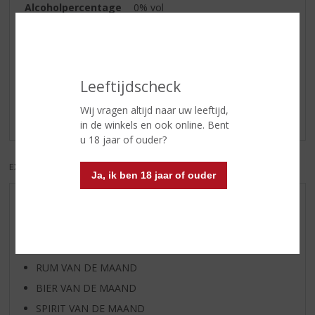
Alcoholpercentage
0% vol
Reviews
Leeftijdscheck
Schrijf een review
Wij vragen altijd naar uw leeftijd,
Er zijn nog geen reviews geplaatst voor dit product
in de winkels en ook online. Bent
u 18 jaar of ouder?
EXCL. BTW
INCL. BTW
Ja, ik ben 18 jaar of ouder
AANBIEDINGEN
WIJN VAN DE MAAND
WHISKY VAN DE MAAND
RUM VAN DE MAAND
BIER VAN DE MAAND
SPIRIT VAN DE MAAND