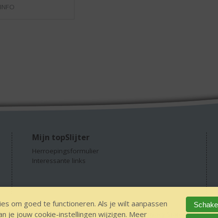
 INFO
Mijn topSlijter
Herroepingsformulier
Interessante links
es om goed te functioneren. Als je wilt aanpassen
Schakel
 je jouw cookie-instellingen wijzigen. Meer
GEEN 18 GEEN alcohol
IDIN/ITSME
sitemap
Privacy Statement
Dis