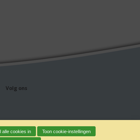
Volg ons
 alle cookies in
Toon cookie-instellingen
claimer
Verantwoord alcoholgebruik