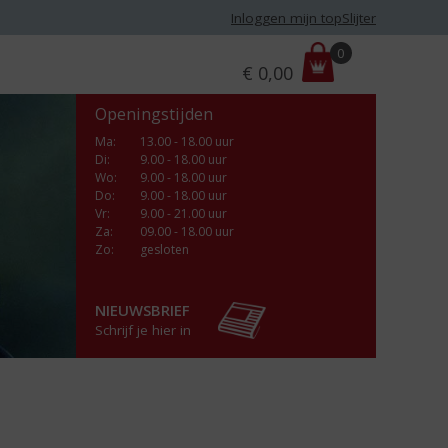
Inloggen mijn topSlijter
P
0
€
0,00
r
i
Openingstijden
j
s
Ma
:
13.00 - 18.00 uur
Di
:
9.00 - 18.00 uur
:
Wo
:
9.00 - 18.00 uur
Do
:
9.00 - 18.00 uur
Vr
:
9.00 - 21.00 uur
Za
:
09.00 - 18.00 uur
Zo:
gesloten
NIEUWSBRIEF
Schrijf je hier in