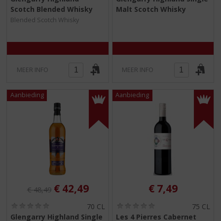
,
,
Scotch Blended Whisky
Malt Scotch Whisky
0
0
/
/
Blended Scotch Whisky
5
5
)
)
MEER INFO
MEER INFO
Originele prijs was:
, Huidige prijs is:
€
42,49
€
7,49
€
48,49
(
(
70 CL
75 CL
0
0
Glengarry Highland Single
Les 4 Pierres Cabernet
,
,