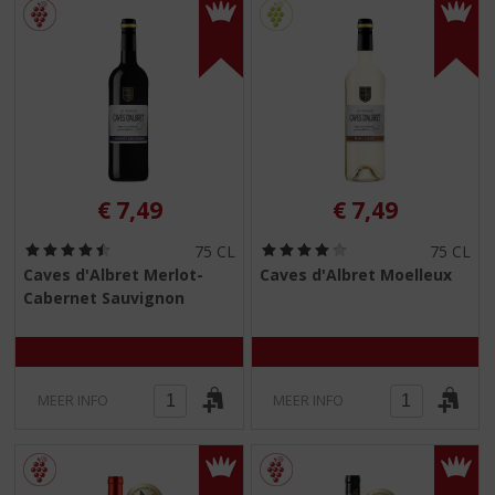
€
7,49
€
7,49
(
(
75 CL
75 CL
4
4
Caves d'Albret Merlot-
Caves d'Albret Moelleux
,
,
Cabernet Sauvignon
5
0
/
/
5
5
)
)
MEER INFO
MEER INFO