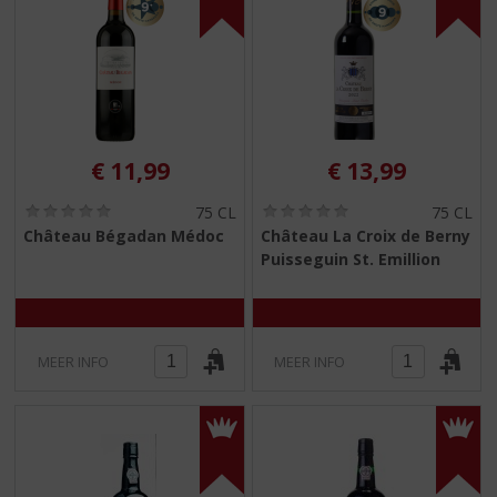
€
11,99
€
13,99
(
(
75 CL
75 CL
0
0
Château Bégadan Médoc
Château La Croix de Berny
,
,
Puisseguin St. Emillion
0
0
/
/
5
5
)
)
MEER INFO
MEER INFO