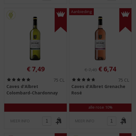
Originele prijs was:
, Huidige pri
€
7,49
€
6,74
€
7,49
(
(
75 CL
75 CL
5
4
Caves d'Albret
Caves d'Albret Grenache
,
,
Colombard-Chardonnay
Rosé
0
8
/
/
5
5
alle rose 10%
)
)
MEER INFO
MEER INFO