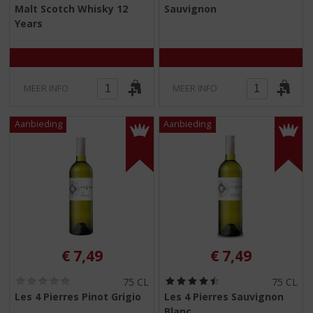
Malt Scotch Whisky 12
Sauvignon
0
0
/
/
Years
5
5
)
)
MEER INFO
MEER INFO
€
7,49
€
7,49
(
(
75 CL
75 CL
0
4
Les 4 Pierres Pinot Grigio
Les 4 Pierres Sauvignon
,
,
Blanc
0
5