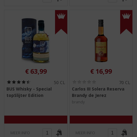
€
63,99
€
16,99
(
(
50 CL
70 CL
4
0
BUS Whisky - Special
Carlos III Solera Reserva
,
,
topSlijter Edition
Brandy de Jerez
5
0
/
/
brandy
5
5
)
)
MEER INFO
MEER INFO