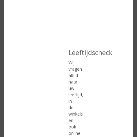
€
12,99
€
13,49
(
(
100 CL
75 CL
0
0
F. Martins Ruby
F. Martins Special Reserve
,
,
0
0
/
/
Leeftijdscheck
5
5
)
)
Wij
MEER INFO
MEER INFO
vragen
altijd
naar
uw
leeftijd,
in
de
winkels
en
ook
online.