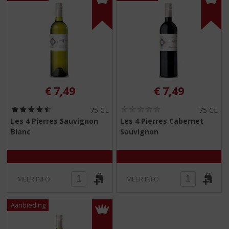
S
p
r
i
n
g
n
a
a
€
7,49
€
7,49
r
d
(
(
75 CL
75 CL
4
0
e
Les 4 Pierres Sauvignon
Les 4 Pierres Cabernet
,
,
n
Blanc
Sauvignon
5
0
a
/
/
5
5
v
)
)
i
g
MEER INFO
MEER INFO
a
t
i
e