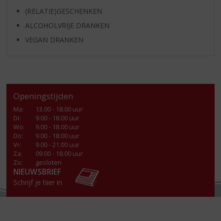
(RELATIE)GESCHENKEN
ALCOHOLVRIJE DRANKEN
VEGAN DRANKEN
Openingstijden
Ma
:
13.00 - 18.00 uur
Di
:
9.00 - 18.00 uur
Wo
:
9.00 - 18.00 uur
Do
:
9.00 - 18.00 uur
Vr
:
9.00 - 21.00 uur
Za
:
09.00 - 18.00 uur
Zo:
gesloten
NIEUWSBRIEF
Schrijf je hier in