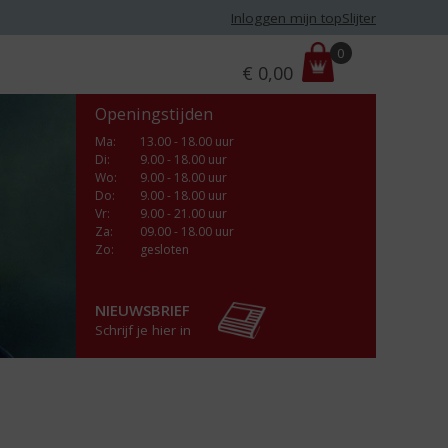
Inloggen mijn topSlijter
P
0
€
0,00
r
i
Openingstijden
j
s
Ma
:
13.00 - 18.00 uur
Di
:
9.00 - 18.00 uur
:
Wo
:
9.00 - 18.00 uur
Do
:
9.00 - 18.00 uur
Vr
:
9.00 - 21.00 uur
Za
:
09.00 - 18.00 uur
Zo:
gesloten
NIEUWSBRIEF
Schrijf je hier in