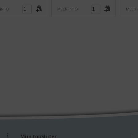
 INFO
MEER INFO
MEER 
Mijn topSlijter