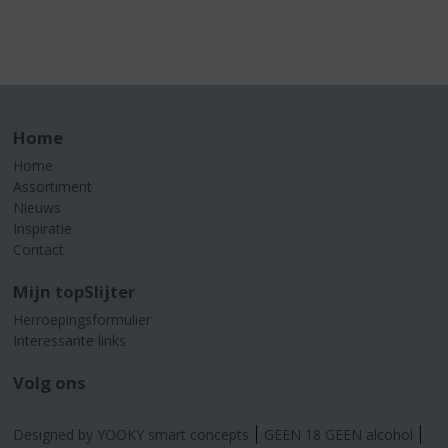
Home
Home
Assortiment
Nieuws
Inspiratie
Contact
Mijn topSlijter
Herroepingsformulier
Interessante links
Volg ons
Designed by YOOKY smart concepts
GEEN 18 GEEN alcohol