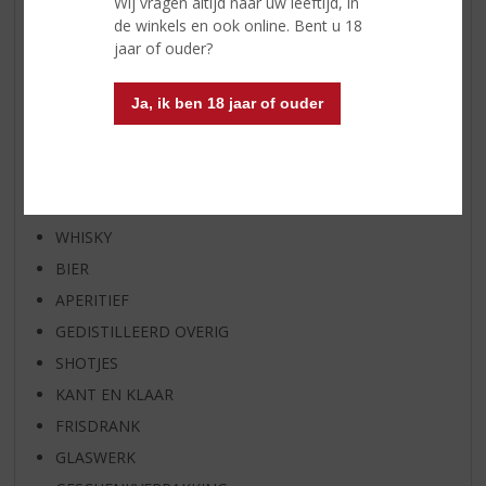
Wij vragen altijd naar uw leeftijd, in
WIJN VAN DE MAAND
de winkels en ook online. Bent u 18
WHISKY VAN DE MAAND
jaar of ouder?
RUM VAN DE MAAND
Ja, ik ben 18 jaar of ouder
BIER VAN DE MAAND
SPIRIT VAN DE MAAND
EXCLUSIEF TOPSLIJTER
WIJN
WHISKY
BIER
APERITIEF
GEDISTILLEERD OVERIG
SHOTJES
KANT EN KLAAR
FRISDRANK
GLASWERK