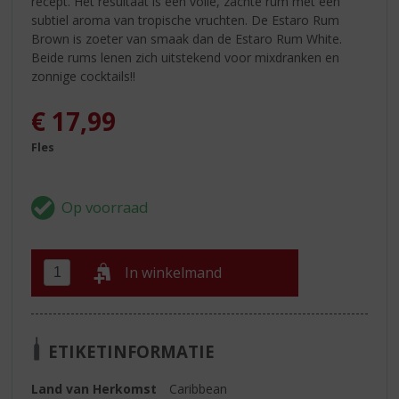
recept. Het resultaat is een volle, zachte rum met een
subtiel aroma van tropische vruchten. De Estaro Rum
Brown is zoeter van smaak dan de Estaro Rum White.
Beide rums lenen zich uitstekend voor mixdranken en
zonnige cocktails!!
€
17,99
Fles
In winkelmand
ETIKETINFORMATIE
Land van Herkomst
Caribbean