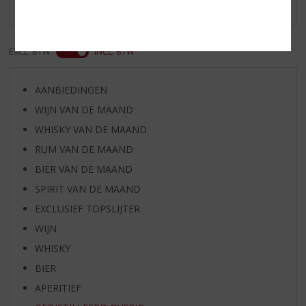
Er zijn nog geen reviews geplaatst voor dit product
EXCL. BTW
INCL. BTW
AANBIEDINGEN
WIJN VAN DE MAAND
WHISKY VAN DE MAAND
RUM VAN DE MAAND
BIER VAN DE MAAND
SPIRIT VAN DE MAAND
EXCLUSIEF TOPSLIJTER
WIJN
WHISKY
BIER
APERITIEF