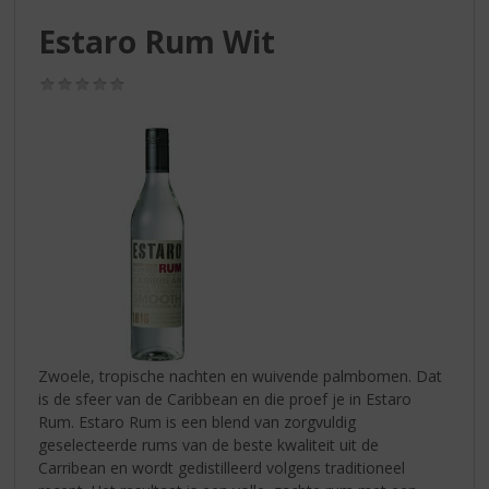
S
p
Estaro Rum Wit
r
i
(0,0
n
/
g
5)
n
a
a
r
d
e
n
a
v
i
g
Zwoele, tropische nachten en wuivende palmbomen. Dat
a
is de sfeer van de Caribbean en die proef je in Estaro
t
Rum. Estaro Rum is een blend van zorgvuldig
i
geselecteerde rums van de beste kwaliteit uit de
e
Carribean en wordt gedistilleerd volgens traditioneel