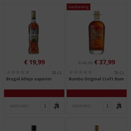
Originele prijs was:
, Huidige pri
€
19,99
€
37,99
€
41,99
(
(
70 CL
70 CL
0
0
Brugal Añejo superior
Bumbu Original Craft Rum
,
,
0
0
/
/
5
5
)
)
MEER INFO
MEER INFO