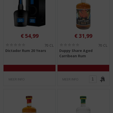
€
54,99
€
31,99
(
(
70 CL
70 CL
0
0
Dictador Rum 20 Years
Duppy Share Aged
,
,
Carribean Rum
0
0
/
/
5
5
)
)
MEER INFO
MEER INFO