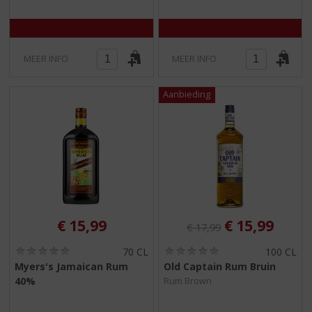
/
/
5
5
)
)
MEER INFO
MEER INFO
Originele prijs was:
, Huidige pri
€
15,99
€
15,99
€
17,99
(
(
70 CL
100 CL
0
0
Myers's Jamaican Rum
Old Captain Rum Bruin
,
,
40%
Rum Brown
0
0
/
/
5
5