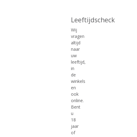
€
17,99
€
17,99
Leeftijdscheck
(
(
70 CL
70 CL
4
0
Estaro Rum Bruin
Estaro Rum Wit
Wij
,
,
Rum Dark
Rum White
0
0
vragen
/
/
altijd
5
5
naar
)
)
uw
leeftijd,
MEER INFO
MEER INFO
in
de
winkels
en
ook
online.
Bent
u
18
jaar
of