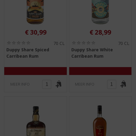
€
30,99
€
28,99
(
(
70 CL
70 CL
0
0
Duppy Share Spiced
Duppy Share White
,
,
Carribean Rum
Carribean Rum
0
0
/
/
5
5
)
)
MEER INFO
MEER INFO