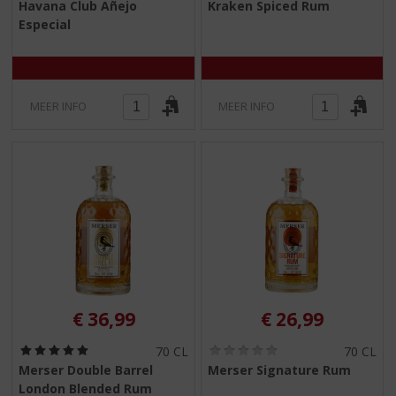
Havana Club Añejo
Kraken Spiced Rum
,
,
Especial
0
0
/
/
5
5
)
)
MEER INFO
MEER INFO
€
36,99
€
26,99
(
(
70 CL
70 CL
5
0
Merser Double Barrel
Merser Signature Rum
,
,
London Blended Rum
0
0