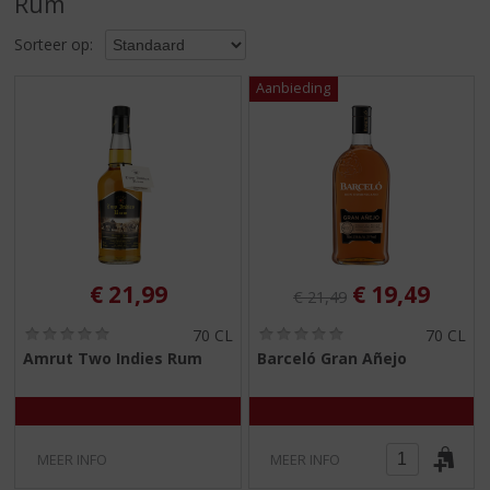
Rum
S
p
Sorteer op:
r
i
n
g
n
a
a
r
d
e
n
Originele prijs was:
, Huidige pri
€
21,99
€
19,49
€
21,49
a
v
(
(
70 CL
70 CL
i
0
0
Amrut Two Indies Rum
Barceló Gran Añejo
,
,
g
0
0
a
/
/
t
5
5
)
)
i
MEER INFO
MEER INFO
e