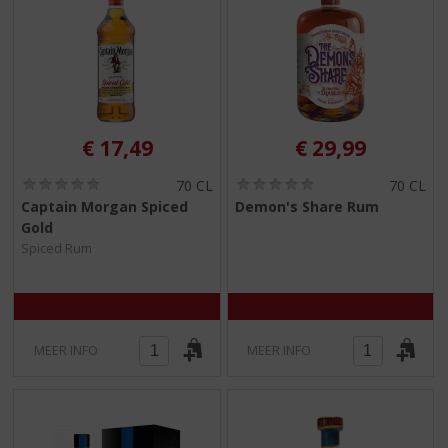
€
17,49
€
29,99
(
(
70 CL
70 CL
0
0
Captain Morgan Spiced
Demon's Share Rum
,
,
Gold
0
0
/
/
Spiced Rum
5
5
)
)
MEER INFO
MEER INFO