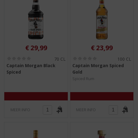
€
29,99
€
23,99
(
(
70 CL
100 CL
0
0
Captain Morgan Black
Captain Morgan Spiced
,
,
Spiced
Gold
0
0
/
/
Spiced Rum
5
5
)
)
MEER INFO
MEER INFO