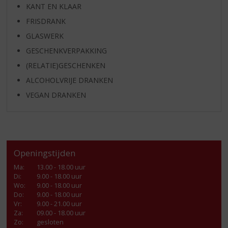
KANT EN KLAAR
FRISDRANK
GLASWERK
GESCHENKVERPAKKING
(RELATIE)GESCHENKEN
ALCOHOLVRIJE DRANKEN
VEGAN DRANKEN
Openingstijden
Ma
:
13.00 - 18.00 uur
Di
:
9.00 - 18.00 uur
Wo
:
9.00 - 18.00 uur
Do
:
9.00 - 18.00 uur
Vr
:
9.00 - 21.00 uur
Za
:
09.00 - 18.00 uur
Zo:
gesloten