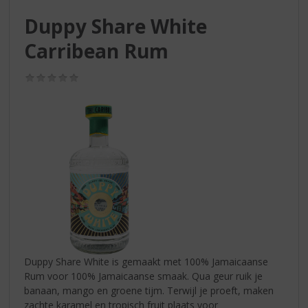
S
p
Duppy Share White
r
Carribean Rum
i
n
g
(0,0
/
n
5)
a
a
r
d
e
n
a
v
i
g
a
Duppy Share White is gemaakt met 100% Jamaicaanse
t
Rum voor 100% Jamaicaanse smaak. Qua geur ruik je
i
banaan, mango en groene tijm. Terwijl je proeft, maken
e
zachte karamel en tropisch fruit plaats voor