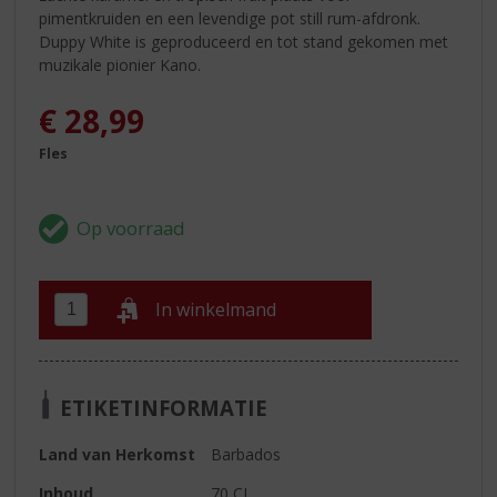
pimentkruiden en een levendige pot still rum-afdronk.
Duppy White is geproduceerd en tot stand gekomen met
muzikale pionier Kano.
€
28,99
Fles
In winkelmand
ETIKETINFORMATIE
Land van Herkomst
Barbados
Inhoud
70 CL