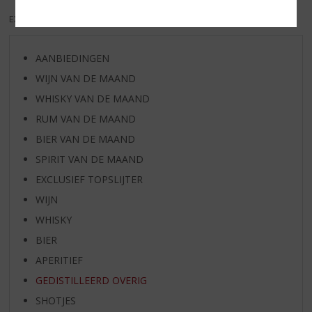
EXCL. BTW
INCL. BTW
AANBIEDINGEN
WIJN VAN DE MAAND
WHISKY VAN DE MAAND
RUM VAN DE MAAND
BIER VAN DE MAAND
SPIRIT VAN DE MAAND
EXCLUSIEF TOPSLIJTER
WIJN
WHISKY
BIER
APERITIEF
GEDISTILLEERD OVERIG
SHOTJES