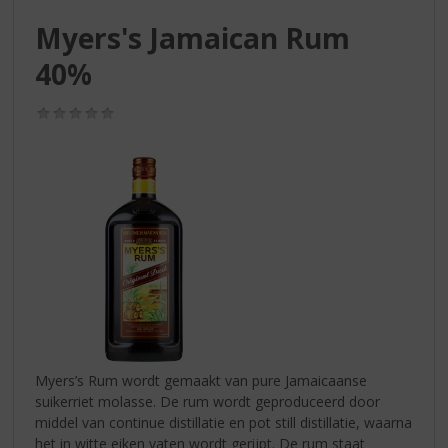
S
p
Myers's Jamaican Rum
r
40%
i
n
g
(0,0
/
n
5)
a
a
r
d
e
n
a
v
i
g
a
Myers’s Rum wordt gemaakt van pure Jamaicaanse
t
suikerriet molasse. De rum wordt geproduceerd door
i
middel van continue distillatie en pot still distillatie, waarna
e
het in witte eiken vaten wordt gerijpt. De rum staat