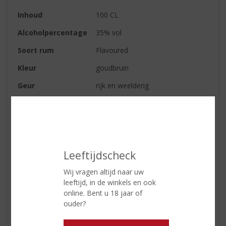
Inhoud
100 CL
Alcoholpercentage
35% vol
Soort rum
Flavoured
Kleur
goudbruin
Geur
rijk en weelderig
Smaak
vol met een subtiele smaak van
vanille
Afdronk
warm en spicy; Jamaicaanse
peper, met tonen van kruidnagel,
kaneel en nootmuskaat
Leeftijdscheck
Serveertip
een perfecte basis voor cocktails
Wij vragen altijd naar uw
maar ook ideaal voor in de mix
leeftijd, in de winkels en ook
met cola of ginger beer, ijs en
online. Bent u 18 jaar of
schijfjes limoen
ouder?