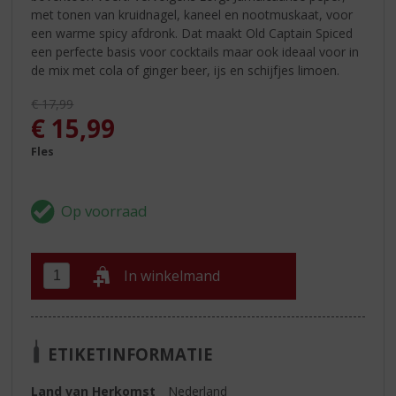
met tonen van kruidnagel, kaneel en nootmuskaat, voor
een warme spicy afdronk. Dat maakt Old Captain Spiced
een perfecte basis voor cocktails maar ook ideaal voor in
de mix met cola of ginger beer, ijs en schijfjes limoen.
Originele prijs was:
€
17,99
, Huidige prijs is:
€
15,99
Fles
In winkelmand
ETIKETINFORMATIE
Land van Herkomst
Nederland