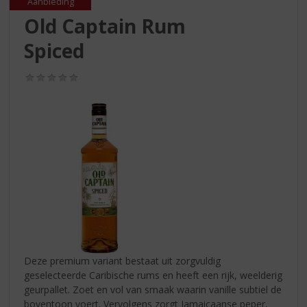
S
Aanbieding
p
Old Captain Rum
r
Spiced
i
n
g
(0,0
/
n
5)
a
a
r
d
e
n
a
v
i
g
a
Deze premium variant bestaat uit zorgvuldig
t
geselecteerde Caribische rums en heeft een rijk, weelderig
i
geurpallet. Zoet en vol van smaak waarin vanille subtiel de
e
boventoon voert. Vervolgens zorgt Jamaicaanse peper,