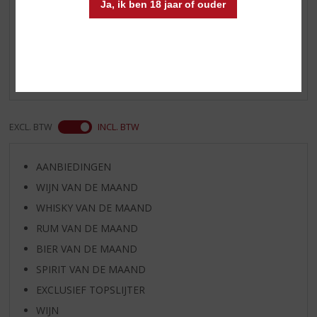
Ja, ik ben 18 jaar of ouder
Reviews
Schrijf een review
Er zijn nog geen reviews geplaatst voor dit product
EXCL. BTW
INCL. BTW
AANBIEDINGEN
WIJN VAN DE MAAND
WHISKY VAN DE MAAND
RUM VAN DE MAAND
BIER VAN DE MAAND
SPIRIT VAN DE MAAND
EXCLUSIEF TOPSLIJTER
WIJN