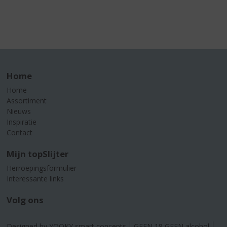
Home
Home
Assortiment
Nieuws
Inspiratie
Contact
Mijn topSlijter
Herroepingsformulier
Interessante links
Volg ons
Designed by YOOKY smart concepts
GEEN 18 GEEN alcohol