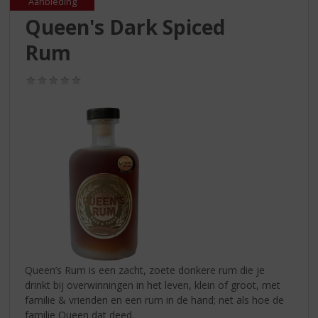
S
Aanbieding
p
Queen's Dark Spiced
r
Rum
i
n
g
(0,0
/
n
5)
a
a
r
d
e
n
a
v
i
g
a
Queen’s Rum is een zacht, zoete donkere rum die je
t
drinkt bij overwinningen in het leven, klein of groot, met
i
familie & vrienden en een rum in de hand; net als hoe de
e
familie Queen dat deed.