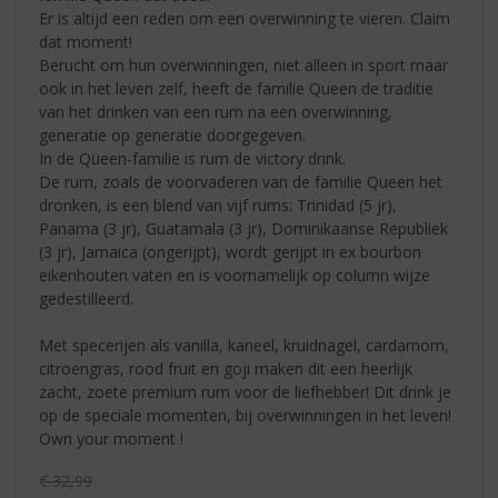
Er is altijd een reden om een overwinning te vieren. Claim
dat moment!
Berucht om hun overwinningen, niet alleen in sport maar
ook in het leven zelf, heeft de familie Queen de traditie
van het drinken van een rum na een overwinning,
generatie op generatie doorgegeven.
In de Queen-familie is rum de victory drink.
De rum, zoals de voorvaderen van de familie Queen het
dronken, is een blend van vijf rums: Trinidad (5 jr),
Panama (3 jr), Guatamala (3 jr), Dominikaanse Republiek
(3 jr), Jamaica (ongerijpt), wordt gerijpt in ex bourbon
eikenhouten vaten en is voornamelijk op column wijze
gedestilleerd.
Met specerijen als vanilla, kaneel, kruidnagel, cardamom,
citroengras, rood fruit en goji maken dit een heerlijk
zacht, zoete premium rum voor de liefhebber! Dit drink je
op de speciale momenten, bij overwinningen in het leven!
Own your moment !
Originele prijs was:
€
32,99