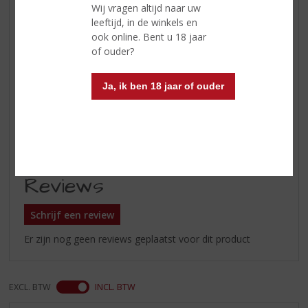
Kleur
luxueuze donkergoude kleur
Wij vragen altijd naar uw
leeftijd, in de winkels en
Geur
rijk, volzoet kruidig aroma met
ook online. Bent u 18 jaar
tinten van vanille, kaneel,
of ouder?
kruidnagel en rood fruit
Smaak
rijk, vol en complex
Ja, ik ben 18 jaar of ouder
Afdronk
zacht mondgevoel, stroperig en
tranende viscositeit; een tikkeltje
boozy en pittig
Reviews
Schrijf een review
Er zijn nog geen reviews geplaatst voor dit product
EXCL. BTW
INCL. BTW