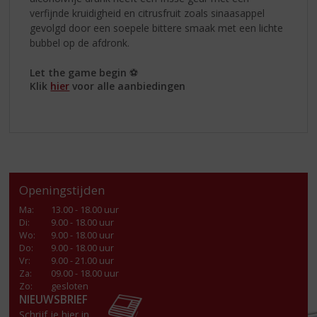
verfijnde kruidigheid en citrusfruit zoals sinaasappel
gevolgd door een soepele bittere smaak met een lichte
bubbel op de afdronk.
Let the game begin
⚽
Klik
hier
voor alle aanbiedingen
Openingstijden
Ma
:
13.00 - 18.00 uur
Di
:
9.00 - 18.00 uur
Wo
:
9.00 - 18.00 uur
Do
:
9.00 - 18.00 uur
Vr
:
9.00 - 21.00 uur
Za
:
09.00 - 18.00 uur
Zo:
gesloten
NIEUWSBRIEF
Schrijf je hier in