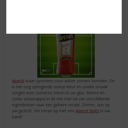
Aperol
staat synoniem voor lekker zomers borrelen. De
in het oog springende oranje kleur en unieke smaak
zorgen voor zomerse sferen in uw glas. Bittere en
zoete sinaasappel in de mix met tal van verschillende
ingrediënten naar een geheim recept. Zomer, zon op
uw gezicht, het terras op met een
Aperol Spritz
in uw
hand!