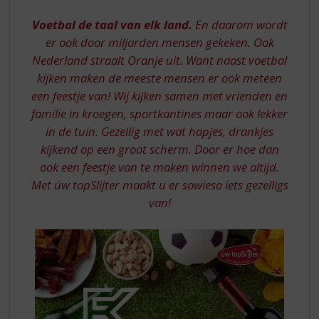
S
p
Voetbal de taal van elk land.
En daarom wordt
r
er ook door miljarden mensen gekeken. Ook
i
Nederland straalt Oranje uit. Want naast voetbal
n
g
kijken maken de meeste mensen er ook meteen
n
een feestje van! Wij kijken samen met vrienden en
a
familie in kroegen, sportkantines maar ook lekker
a
in de tuin. Gezellig met wat hapjes, drankjes
r
kijkend op een groot scherm. Door er hoe dan
d
ook een feestje van te maken winnen we altijd.
e
n
Met úw topSlijter maakt u er sowieso iets gezelligs
a
van!
v
i
g
a
t
i
e