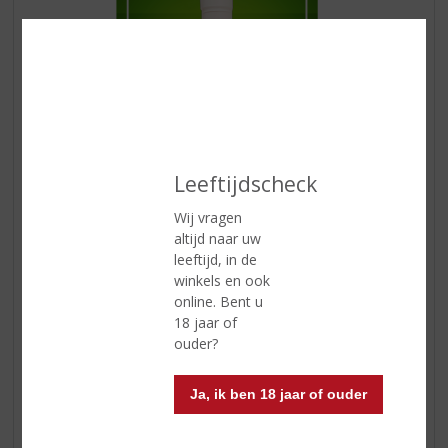
Leeftijdscheck
Wij vragen
altijd naar uw
Een bijzonder smaakvolle roomlikeur uit het mooie
leeftijd, in de
Italië. Door het relatief lage alcoholpercentage, de
winkels en ook
aangename smaak van
meloen
en de bereiding met
online. Bent u
o.a. verse volle melk en room is deze likeur heerlijk fris,
18 jaar of
zacht en vol van smaak!
ouder?
Ook lekker is een Pornstar Bellini!
Ja, ik ben 18 jaar of ouder