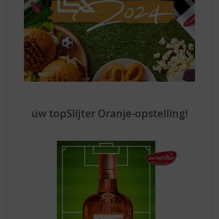
úw topSlijter Oranje-opstelling!