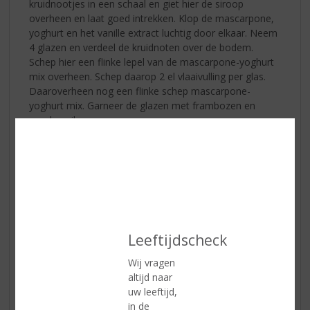
kruidnootjes in een schaal en giet hier de siroop
overheen en laat goed intrekken. Klop de mascarpone,
yoghurt en het vanille extract luchtig door elkaar. Neem
4 glazen en verdeel de kruidnoten over de bodem.
Schep hier een flinke lepel van de mascarpone-yoghurt
mix overheen. Schep daarop 2 el vlaaivulling per glas.
Daaroverheen nog een flinke schep mascarpone-
yoghurt mix. Garneer de glazen met frambozen en
poedersuiker.
Brownies met salted caramel
Leeftijdscheck
Wij vragen
altijd naar
uw leeftijd,
in de