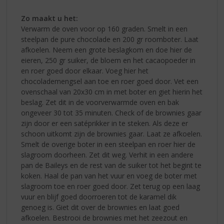
Zo maakt u het:
Verwarm de oven voor op 160 graden. Smelt in een
steelpan de pure chocolade en 200 gr roomboter. Laat
afkoelen. Neem een grote beslagkom en doe hier de
eieren, 250 gr suiker, de bloem en het cacaopoeder in
en roer goed door elkaar. Voeg hier het
chocolademengsel aan toe en roer goed door. Vet een
ovenschaal van 20x30 cm in met boter en giet hierin het
beslag. Zet dit in de voorverwarmde oven en bak
ongeveer 30 tot 35 minuten. Check of de brownies gaar
zijn door er een satéprikker in te steken. Als deze er
schoon uitkomt zijn de brownies gaar. Laat ze afkoelen.
Smelt de overige boter in een steelpan en roer hier de
slagroom doorheen. Zet dit weg. Verhit in een andere
pan de Baileys en de rest van de suiker tot het begint te
koken. Haal de pan van het vuur en voeg de boter met
slagroom toe en roer goed door. Zet terug op een laag
vuur en blijf goed doorroeren tot de karamel dik
genoeg is. Giet dit over de brownies en laat goed
afkoelen. Bestrooi de brownies met het zeezout en