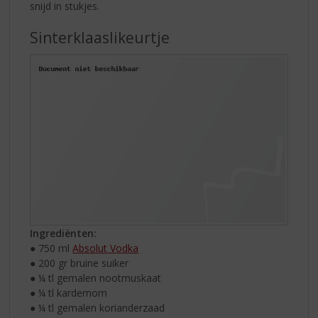
snijd in stukjes.
Sinterklaaslikeurtje
Ingrediënten:
● 750 ml
Absolut Vodka
● 200 gr bruine suiker
● ¼ tl gemalen nootmuskaat
● ¼ tl kardemom
● ¼ tl gemalen korianderzaad