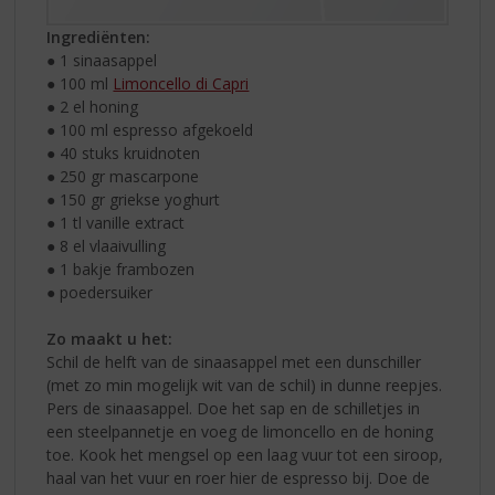
Ingrediënten:
● 1 sinaasappel
● 100 ml
Limoncello di Capri
● 2 el honing
● 100 ml espresso afgekoeld
● 40 stuks kruidnoten
● 250 gr mascarpone
● 150 gr griekse yoghurt
● 1 tl vanille extract
● 8 el vlaaivulling
● 1 bakje frambozen
● poedersuiker
Zo maakt u het:
Schil de helft van de sinaasappel met een dunschiller
(met zo min mogelijk wit van de schil) in dunne reepjes.
Pers de sinaasappel. Doe het sap en de schilletjes in
een steelpannetje en voeg de limoncello en de honing
toe. Kook het mengsel op een laag vuur tot een siroop,
haal van het vuur en roer hier de espresso bij. Doe de