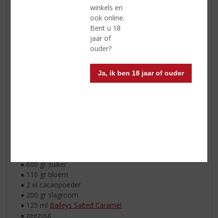
winkels en
ook online.
Bent u 18
jaar of
ouder?
Ja, ik ben 18 jaar of ouder
Ingrediënten:
● 150 gr pure chocolade
● 300 gr ongezouten roomboter
● 3 eieren
● 600 gr suiker
● 110 gr bloem
● 2 el cacaopoeder
● 200 gr slagroom
● 125 ml
Baileys Salted Caramel
● zeezout