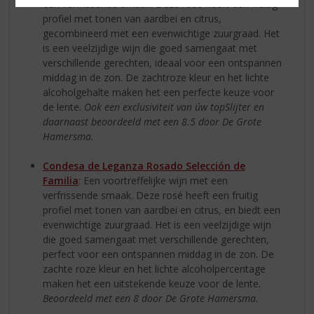
een verfrissende smaak. Deze rosé heeft een fruitig
profiel met tonen van aardbei en citrus,
gecombineerd met een evenwichtige zuurgraad. Het
is een veelzijdige wijn die goed samengaat met
verschillende gerechten, ideaal voor een ontspannen
middag in de zon. De zachtroze kleur en het lichte
alcoholgehalte maken het een perfecte keuze voor
de lente.
Ook een exclusiviteit van úw topSlijter en
daarnaast beoordeeld met een 8.5 door De Grote
Hamersma.
Condesa de Leganza Rosado Selección de
Familia
: Een voortreffelijke wijn met een
verfrissende smaak. Deze rosé heeft een fruitig
profiel met tonen van aardbei en citrus, en biedt een
evenwichtige zuurgraad. Het is een veelzijdige wijn
die goed samengaat met verschillende gerechten,
perfect voor een ontspannen middag in de zon. De
zachte roze kleur en het lichte alcoholpercentage
maken het een uitstekende keuze voor de lente.
Beoordeeld met een 8 door De Grote Hamersma.