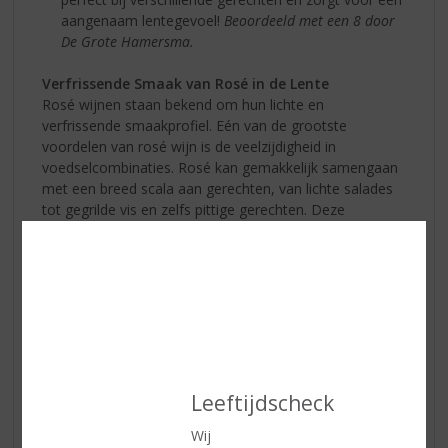
aangenaam lentegevoel!
Beoordeeld met een 8 door
De Grote Hamersma.
Verfrissende Smaak van Rosé in de Lente
Rosé wijnen staan bekend om hun lichte en
verfrissende smaakprofiel. Eén van de grootste
voordelen van rosé wijn is de veelzijdigheid in
voedselcombinaties. Rosé kan gemakkelijk samengaan
met een breed scala aan gerechten, van lichte salades
tot gegrilde vis en zelfs pittige gerechten. Deze
veelzijdigheid maakt het een uitstekende keuze voor
lentefeestjes en picknicks.
Leeftijdscheck
Wij