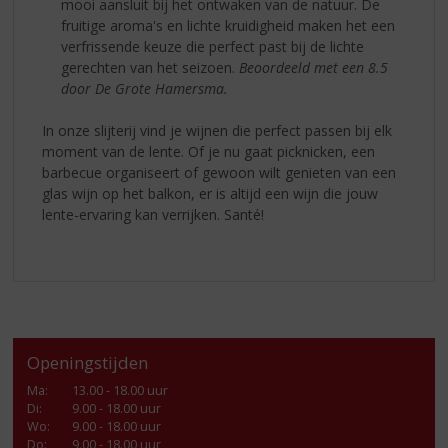
mooi aansluit bij het ontwaken van de natuur. De
fruitige aroma's en lichte kruidigheid maken het een
verfrissende keuze die perfect past bij de lichte
gerechten van het seizoen.
Beoordeeld met een 8.5
door De Grote Hamersma.
In onze slijterij vind je wijnen die perfect passen bij elk
moment van de lente. Of je nu gaat picknicken, een
barbecue organiseert of gewoon wilt genieten van een
glas wijn op het balkon, er is altijd een wijn die jouw
lente-ervaring kan verrijken. Santé!
Openingstijden
Ma
:
13.00 - 18.00 uur
Di
:
9.00 - 18.00 uur
Wo
:
9.00 - 18.00 uur
Do
:
9.00 - 18.00 uur