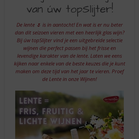
S
van úw topSlijter!
WIJNEN
p
r
VAN
i
De lente 🌷 is in aantocht! En wat is er nu beter
UW
n
dan dit seizoen vieren met een heerlijk glas wijn?
g
TOPSLIJTER
Bij úw topSlijter vind je een uitgebreide selectie
n
a
wijnen die perfect passen bij het frisse en
a
levendige karakter van de lente. Laten we eens
r
kijken naar enkele van de beste keuzes die je kunt
d
maken om deze tijd van het jaar te vieren. Proef
e
de Lente in onze Wijnen!
n
a
v
i
g
a
t
i
e