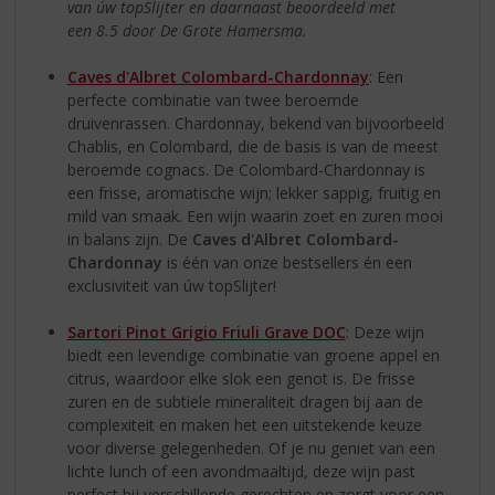
van úw topSlijter en daarnaast beoordeeld met
een
8.5 door De Grote Hamersma.
Caves d'Albret Colombard-Chardonnay
: Een
perfecte combinatie van twee beroemde
druivenrassen. Chardonnay, bekend van bijvoorbeeld
Chablis, en Colombard, die de basis is van de meest
beroemde cognacs. De Colombard-Chardonnay is
een frisse, aromatische wijn; lekker sappig, fruitig en
mild van smaak. Een wijn waarin zoet en zuren mooi
in balans zijn. De
Caves d'Albret Colombard-
Chardonnay
is één van onze bestsellers én een
exclusiviteit van úw topSlijter!
Sartori Pinot Grigio Friuli Grave DOC
: Deze wijn
biedt een levendige combinatie van groene appel en
citrus, waardoor elke slok een genot is. De frisse
zuren en de subtiele mineraliteit dragen bij aan de
complexiteit en maken het een uitstekende keuze
voor diverse gelegenheden. Of je nu geniet van een
lichte lunch of een avondmaaltijd, deze wijn past
perfect bij verschillende gerechten en zorgt voor een