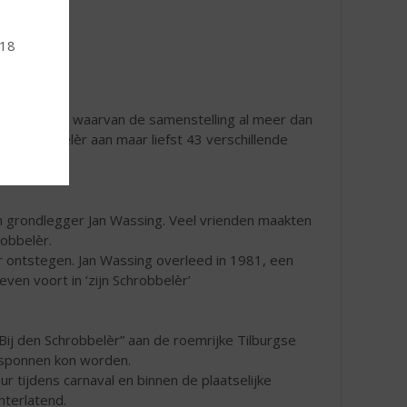
 18
ge van 21,5% waarvan de samenstelling al meer dan
t Schrobbelèr aan maar liefst 43 verschillende
van grondlegger Jan Wassing. Veel vrienden maakten
obbelèr.
ver ontstegen. Jan Wassing overleed in 1981, een
even voort in ‘zijn Schrobbelèr’
ij den Schrobbelèr” aan de roemrijke Tilburgse
esponnen kon worden.
r tijdens carnaval en binnen de plaatselijke
hterlatend.