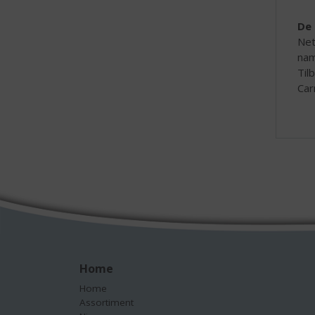
De 
Net
nam
Til
Car
Home
Home
Assortiment