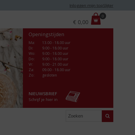
Inloggen mijn topSlijter
P
0
€
0,00
r
i
Openingstijden
j
s
Ma
:
13.00 - 18.00 uur
Di
:
9.00 - 18.00 uur
:
Wo
:
9.00 - 18.00 uur
Do
:
9.00 - 18.00 uur
Vr
:
9.00 - 21.00 uur
Za
:
09.00 - 18.00 uur
Zo:
gesloten
NIEUWSBRIEF
Schrijf je hier in
Zoeken