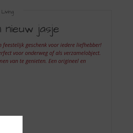
Living
 nieuw jasje
eestelijk geschenk voor iedere liefhebber!
perfect voor onderweg of als verzamelobject.
en van te genieten. Een origineel en