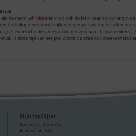
Kruik
 als de naam
Schrobbelèr
vindt ook de kruik haar oorsprong in de 
en textielmedewerkers kruiken mee naar huis om te vullen met 
burgse textielarbeiders kregen de geuzennaam ‘Kruikenzeikers’, 
naval. In deze tijd van het jaar wordt de stad ook steevast krui
Mijn topSlijter
Herroepingsformulier
Interessante links