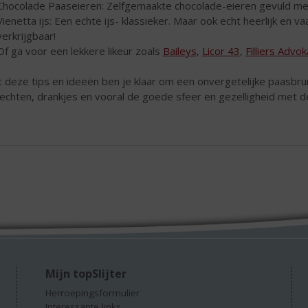
Chocolade Paaseieren: Zelfgemaakte chocolade-eieren gevuld met
Vienetta ijs: Een echte ijs- klassieker. Maar ook echt heerlijk en v
verkrijgbaar!
Of ga voor een lekkere likeur zoals
Baileys
,
Licor 43
,
Filliers Advok
 deze tips en ideeën ben je klaar om een onvergetelijke paasbrun
echten, drankjes en vooral de goede sfeer en gezelligheid met d
Mijn topSlijter
Herroepingsformulier
Interessante links