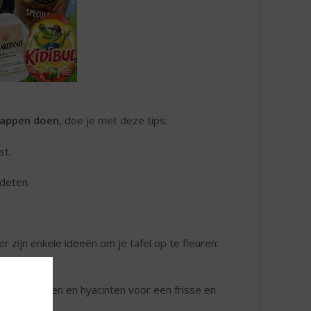
happen doen,
doe je met deze tips:
st.
ndeten.
r zijn enkele ideeën om je tafel op te fleuren:
en, narcissen en hyacinten voor een frisse en