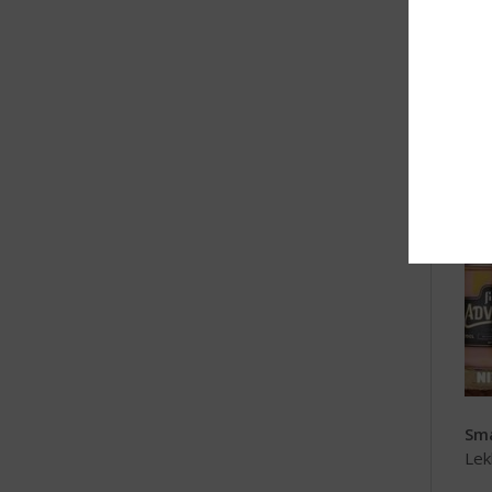
Sma
Lek