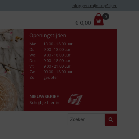
Inloggen mijn topSlijter
P
0
€
0,00
r
i
Openingstijden
j
s
Ma
:
13.00 - 18.00 uur
Di
:
9.00 - 18.00 uur
:
Wo
:
9.00 - 18.00 uur
Do
:
9.00 - 18.00 uur
Vr
:
9.00 - 21.00 uur
Za
:
09.00 - 18.00 uur
Zo:
gesloten
NIEUWSBRIEF
Schrijf je hier in
Zoeken