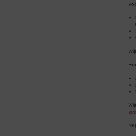
Vo
Wij
Ho
Wij
gem
Na