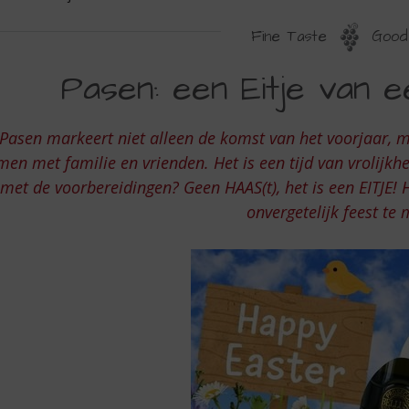
Fine Taste
Good 
ASEN
Pasen: een Eitje van 
EN
TJE
Pasen markeert niet alleen de komst van het voorjaar, 
AN
en met familie en vrienden. Het is een tijd van vrolijkhe
EN
 met de voorbereidingen? Geen HAAS(t), het is een EITJE! 
onvergetelijk feest te
AASBRUNCH