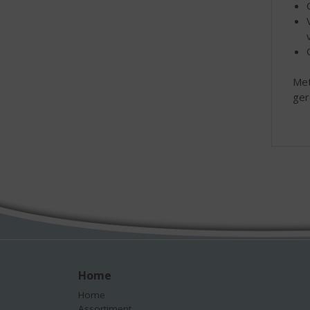
Met
ger
Home
Home
Assortiment