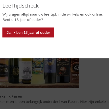
Voeg decoratieve elementen toe zoals kleine mandjes met paaseie
Leeftijdscheck
kaarsen in de vorm van eieren.
Wij vragen altijd naar uw leeftijd, in de winkels en ook online.
Bent u 18 jaar of ouder?
Ja, ik ben 18 jaar of ouder
kelijk Pasen
ker eten is een belangrijk onderdeel van Pasen. Hier zijn enkele