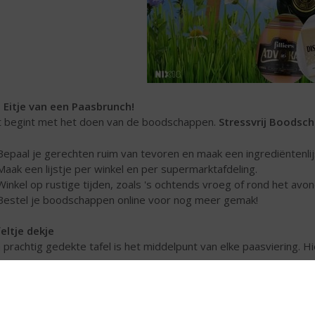
 Eitje van een Paasbrunch!
 begint met het doen van de boodschappen.
Stressvrij Boodsc
Bepaal je gerechten ruim van tevoren en maak een ingrediëntenlij
Maak een lijstje per winkel en per supermarktafdeling.
Winkel op rustige tijden, zoals 's ochtends vroeg of rond het avo
Bestel je boodschappen online voor nog meer gemak!
eltje dekje
 prachtig gedekte tafel is het middelpunt van elke paasviering. Hie
Kies voor pastelkleuren zoals zachtgeel, lichtroze, of mintgroen.
Zet wat bloemetjes op tafel. Gebruik voorjaarsbloemen zoals tulp
vrolijke uitstraling.