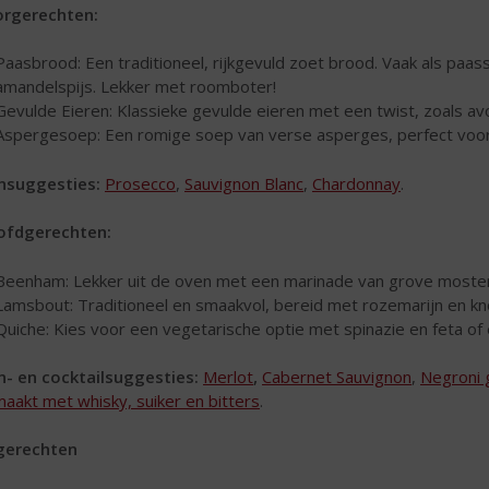
orgerechten:
Paasbrood: Een traditioneel, rijkgevuld zoet brood. Vaak als paas
amandelspijs. Lekker met roomboter!
Gevulde Eieren: Klassieke gevulde eieren met een twist, zoals av
Aspergesoep: Een romige soep van verse asperges, perfect voor
nsuggesties:
Prosecco
,
Sauvignon Blanc
,
Chardonnay
.
ofdgerechten:
Beenham: Lekker uit de oven met een marinade van grove mosterd,
Lamsbout: Traditioneel en smaakvol, bereid met rozemarijn en kn
Quiche: Kies voor een vegetarische optie met spinazie en feta of 
n- en cocktailsuggesties:
Merlot
,
Cabernet Sauvignon
,
Negroni 
aakt met whisky, suiker en bitters
.
gerechten