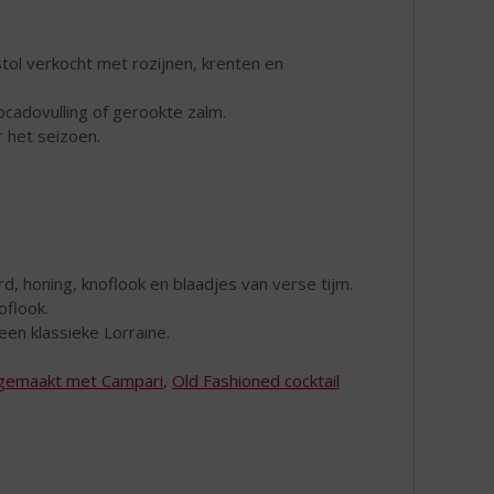
stol verkocht met rozijnen, krenten en
ocadovulling of gerookte zalm.
 het seizoen.
 honing, knoflook en blaadjes van verse tijm.
oflook.
een klassieke Lorraine.
gemaakt met Campari
,
Old Fashioned cocktail