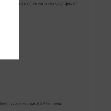
ren, servetten in de vorm van konijntjes, of
 ideeën voor een smakelijk Paasmenu: