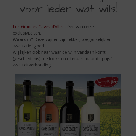
S
voor ieder wat wils!
WIJNEN:
p
r
VOOR
i
IEDER
n
Les Grandes Caves d’Albret
één van onze
g
exclusiviteiten.
WAT
n
Waarom?
Deze wijnen zijn lekker, toegankelijk en
WILS
a
kwalitatief goed.
a
Wij kijken ook naar waar de wijn vandaan komt
r
(geschiedenis), de looks en uiteraard naar de prijs/
d
kwaliteitverhouding.
e
n
a
v
i
g
a
t
i
e