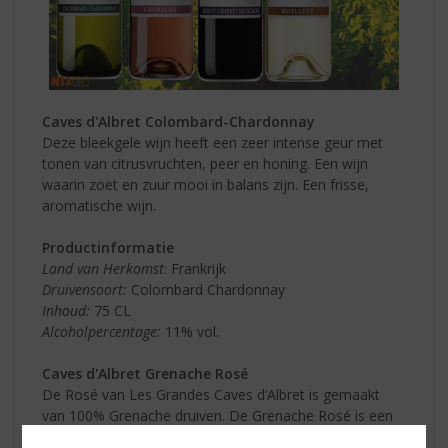
Caves d'Albret Colombard-Chardonnay
Deze bleekgele wijn heeft een zeer intense geur met
tonen van citrusvruchten, peer en honing. Een wijn
waarin zoet en zuur mooi in balans zijn. Een frisse,
aromatische wijn.
Productinformatie
Land van Herkomst
: Frankrijk
Druivensoort:
Colombard Chardonnay
Inhoud:
75 CL
Alcoholpercentage:
11% vol.
Caves d'Albret Grenache Rosé
De Rosé van Les Grandes Caves d’Albret is gemaakt
van 100% Grenache druiven. De Grenache Rosé is een
heerlijke frisse, ongecompliceerde wijn. Moderne