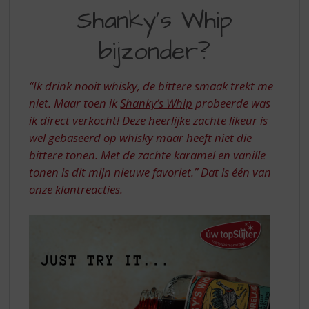
S
Shanky's Whip
A
p
r
MUST
bijzonder?
i
TRY
n
g
“Ik drink nooit whisky, de bittere smaak trekt me
n
niet. Maar toen ik
Shanky’s Whip
probeerde was
a
a
ik direct verkocht! Deze heerlijke zachte likeur is
r
wel gebaseerd op whisky maar heeft niet die
d
bittere tonen. Met de zachte karamel en vanille
e
tonen is dit mijn nieuwe favoriet.”
Dat is één van
n
onze klantreacties.
a
v
i
g
a
t
i
e