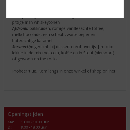
Geur:
vanille en karamel in combinatie met whiskey
Smaak:
Shanky's is zwart en zacht met een rijke
zweepachtige smaak die wordt gedomineerd door
pittige Irish whiskeytonen
Afdronk:
bakkruiden, romige vanillezachte toffee,
melkchocolade, een scheut zwarte peper en
boterachtige karamel
Serveertip:
gerecht: bij dessert en/of over ijs | mixtip:
lekker in de mix met cola, koffie en in Stout (biersoort)
of gewoon on the rocks
Probeer ‘t uit. Kom langs in onze winkel of shop online!
Openingstijden
Ma
:
13.00 - 18.00 uur
Di
:
9.00 - 18.00 uur