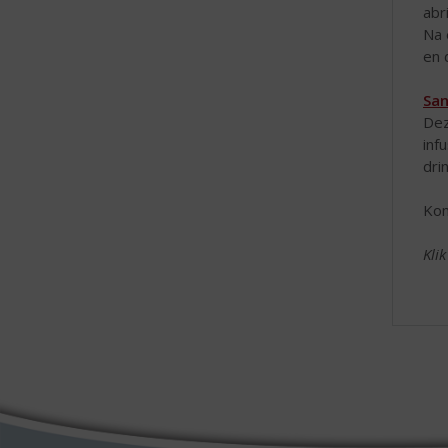
abr
Na 
en 
San
Dez
inf
dri
Kom
Kli