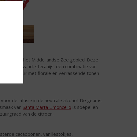
digestief uit het Middellandse Zee gebied. Deze
groen anijszaad, steranijs, een combinatie van
eweldige likeur met florale en verrassende tonen
voor de infusie in de neutrale alcohol. De geur is
De smaak van
Santa Marta Limoncello
is soepel en
 zuurgraad van de citroen.
osterde cacaobonen, vanillestokjes,