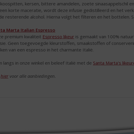
ikoospitten, kersen, bittere amandelen, zoete sinaasappelschil e
een korte maceratie, wordt deze infusie gedistilleerd en het v
de resterende alcohol. Hierna volgt het filteren en het bottelen. 
ta Marta Italian Espresso
e premium kwaliteit
Espresso likeur
is gemaakt van 100% natuurlij
usie. Geen toegevoegde kleurstoffen, smaakstoffen of conserveri
nken van een espresso in het charmante Italië.
 langs in onze winkel en beleef Italië met de
Santa Marta's likeu
k
hier
voor alle aanbiedingen.