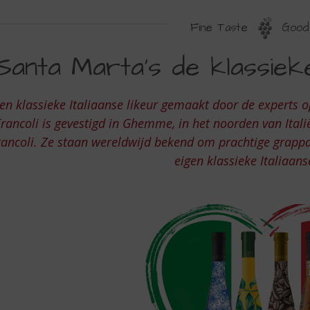
Fine Taste
Good 
ANTA
Santa Marta’s de klassieke 
ARTA
en klassieke Italiaanse likeur gemaakt door de experts op 
E
rancoli is gevestigd in Ghemme, in het noorden van Italië
LASSIEKE
rancoli. Ze staan wereldwijd bekend om prachtige grappa’
eigen klassieke Italiaan
TALIAANSE
IKEUREN