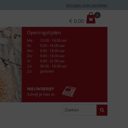
Inloggen mijn topSlijter
P
0
€
0,00
r
i
Openingstijden
j
s
Ma
:
13.00 - 18.00 uur
Di
:
9.00 - 18.00 uur
:
Wo
:
9.00 - 18.00 uur
Do
:
9.00 - 18.00 uur
Vr
:
9.00 - 21.00 uur
Za
:
09.00 - 18.00 uur
Zo:
gesloten
NIEUWSBRIEF
Schrijf je hier in
Zoeken