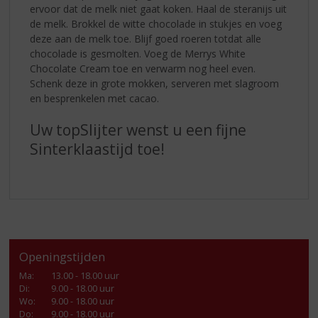
ervoor dat de melk niet gaat koken. Haal de steranijs uit
de melk. Brokkel de witte chocolade in stukjes en voeg
deze aan de melk toe. Blijf goed roeren totdat alle
chocolade is gesmolten. Voeg de Merrys White
Chocolate Cream toe en verwarm nog heel even.
Schenk deze in grote mokken, serveren met slagroom
en besprenkelen met cacao.
Uw topSlijter wenst u een fijne
Sinterklaastijd toe!
Openingstijden
Ma
:
13.00 - 18.00 uur
Di
:
9.00 - 18.00 uur
Wo
:
9.00 - 18.00 uur
Do
:
9.00 - 18.00 uur