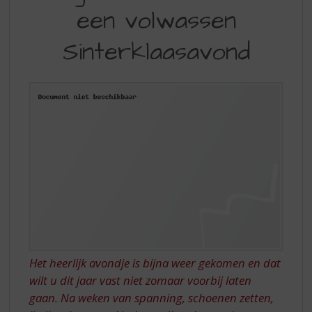
S
een volwassen
VOOR
p
r
EEN
Sinterklaasavond
i
VOLWASSEN
n
g
SINTERKLAASAVOND
n
a
a
r
d
e
n
a
v
i
g
a
Het heerlijk avondje is bijna weer gekomen en dat
t
wilt u dit jaar vast niet zomaar voorbij laten
i
e
gaan. Na weken van spanning, schoenen zetten,