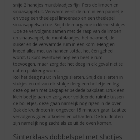
snijd 2 handjes muntblaadjes fijn. Pers de limoen en
sinaasappel uit. Verwarm eerst de rum in een pannetje
en voeg een theelepel limoensap en een theelepel
sinaasappelsap toe. Snijd de margarine in kleine stukjes.
Doe ze vervolgens samen met de rasp van de limoen
en sinaasappel, de muntblaadjes, het bakmeel, de
suiker en de verwarmde rum in een kom. Meng en
kneed alles met uw handen totdat het één geheel
wordt. U kunt eventueel nog een beetje rum
toevoegen, maar zorg dat het deeg in elk geval niet te
nat en plakkerig wordt.
Rol het deeg nu uit in lange slierten. Snijd de slierten in
stukjes en rol van elk stukje deeg een bolletje en leg
deze op een met bakpapier beklede bakplaat. Druk een
klein beetje aan en zorg voor voldoende ruimte tussen
de bolletjes, deze gaan namelijk nog rijzen in de oven.
Bak de kruidnoten in ongeveer 15 minuten gaar. Laat ze
vervolgens goed afkoelen en uitharden. De kruidnoten
zijn namelijk nog zacht als ze uit de oven komen.
Sinterklaas dobbelspel met shotjes