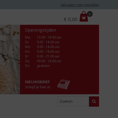
Inloggen mijn topSlijter
P
0
€
0,00
r
i
Openingstijden
j
s
Ma
:
13.00 - 18.00 uur
Di
:
9.00 - 18.00 uur
:
Wo
:
9.00 - 18.00 uur
Do
:
9.00 - 18.00 uur
Vr
:
9.00 - 21.00 uur
Za
:
09.00 - 18.00 uur
Zo:
gesloten
NIEUWSBRIEF
Schrijf je hier in
Zoeken