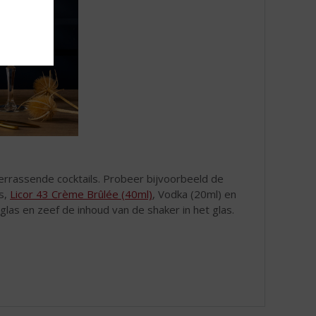
rrassende cocktails. Probeer bijvoorbeeld de
js,
Licor 43 Crème Brûlée (40ml)
, Vodka (20ml) en
las en zeef de inhoud van de shaker in het glas.