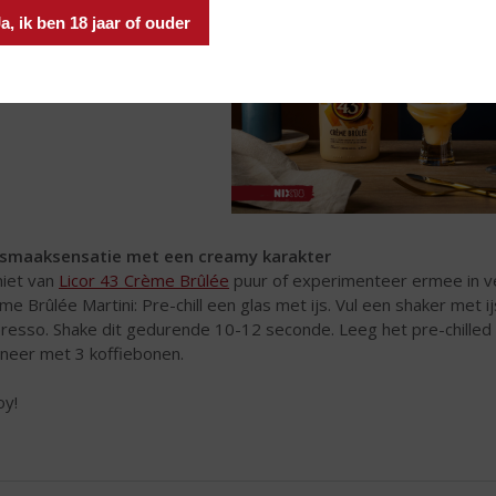
a, ik ben 18 jaar of ouder
smaaksensatie met een creamy karakter
iet van
Licor 43 Crème Brûlée
puur of experimenteer ermee in ve
me Brûlée Martini: Pre-chill een glas met ijs. Vul een shaker met i
resso. Shake dit gedurende 10-12 seconde. Leeg het pre-chilled g
neer met 3 koffiebonen.
oy!