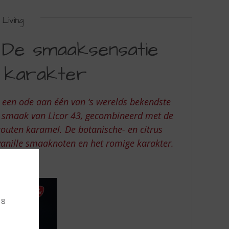
Living
 De smaaksensatie
 karakter
 een ode aan één van ‘s werelds bekendste
eke smaak van Licor 43, gecombineerd met de
outen karamel. De botanische- en citrus
vanille smaaknoten en het romige karakter.
sensatie!
18