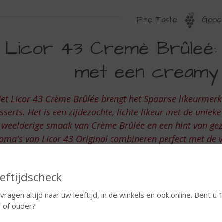
Fine Taste
Good 
ICOR
Licor 43 Cremè Brûleé:
3
met een creamy
REME
RULEE
et
Licor 43 Crème Brûlée
brengt het Spaanse likeurmerk
sserts. Het is een zijdezachte, lichte likeur met de uni
weelderige smaak van Crème Brûlée en een hint van gez
oma's van Licor 43 Original combineren perfect met de 
Kortom, een ware smaak
eftijdscheck
 vragen altijd naar uw leeftijd, in de winkels en ook online. Bent u 
r of ouder?