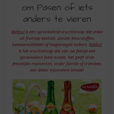
S
om Pasen of iets
KIDIBUL
p
r
IN
anders te vieren
i
HUIS
n
g
OM
Kidibul
is een sprankelend vruchtensap dat enkel
n
PASEN
uit fruitsap bestaat, zonder kleurstoffen,
a
a
bewaarmiddelen of toegevoegde suikers.
Kidibul
TE
r
is het vruchtensap dat van uw feestje een
VIEREN
d
sprankelend feest maakt. Het geeft al de
e
OF
feestelijke momenten, onder familie of vrienden,
n
IETS
een lekker bijzondere smaak!
a
v
ANDERS
i
g
a
t
i
e