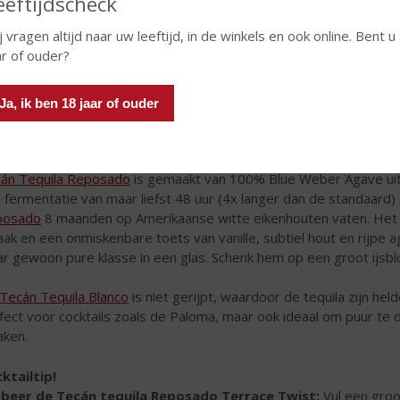
eeftijdscheck
j vragen altijd naar uw leeftijd, in de winkels en ook online. Bent u
ar of ouder?
Ja, ik ben 18 jaar of ouder
án Tequila Reposado
is gemaakt van 100% Blue Weber Agave uit 
 fermentatie van maar liefst 48 uur (4x langer dan de standaard) e
posado
8 maanden op Amerikaanse witte eikenhouten vaten. Het re
ak en een onmiskenbare toets van vanille, subtiel hout en rijpe
r gewoon pure klasse in een glas. Schenk hem op een groot ijsbl
Tecán Tequila Blanco
is niet gerijpt, waardoor de tequila zijn he
fect voor cocktails zoals de Paloma, maar ook ideaal om puur te 
aken.
ktailtip!
beer de Tecán tequila Reposado Terrace Twist:
Vul een groot