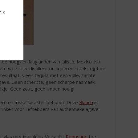
 18
de hoog- en laaglanden van Jalisco, Mexico. Na
n twee keer distilleren in koperen ketels, rijpt de
sultaat is een tequila met een volle, zachte
 agave. Geen scherpte, geen scherpe nasmaak,
okje. Geen zout, geen limoen nodig!
ldere en frisse karakter behoudt. Deze
Blanco
is
drinken voor liefhebbers van authentieke agave-
 glas met ijsblokjes. Voeg 4 cl
Reposado
toe,