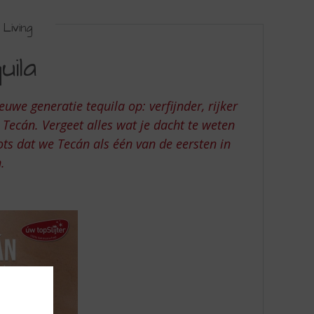
Living
ila
uwe generatie tequila op: verfijnder, rijker
 Tecán. Vergeet alles wat je dacht te weten
trots dat we Tecán als één van de eersten in
n.