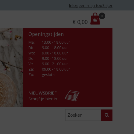
Inloggen mijn topSlijter
P
0
€
0,00
r
i
Openingstijden
j
s
Ma
:
13.00 - 18.00 uur
Di
:
9.00 - 18.00 uur
:
Wo
:
9.00 - 18.00 uur
Do
:
9.00 - 18.00 uur
Vr
:
9.00 - 21.00 uur
Za
:
09.00 - 18.00 uur
Zo:
gesloten
NIEUWSBRIEF
Schrijf je hier in
Zoeken