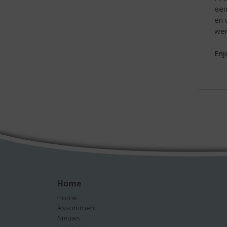
een
en 
wer
Enj
Home
Home
Assortiment
Nieuws