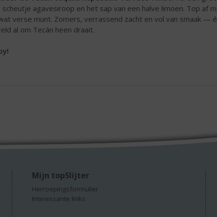
 scheutje agavesiroop en het sap van een halve limoen. Top af m
wat verse munt. Zomers, verrassend zacht en vol van smaak — éé
eld al om Tecán heen draait.
oy!
Mijn topSlijter
Herroepingsformulier
Interessante links