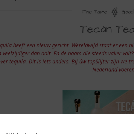
Fine Taste
Good 
ECAN
Tecán Tequ
EQUILA
quila heeft een nieuw gezicht. Wereldwijd staat er een nie
n veelzijdiger dan ooit. En de naam die steeds vaker valt?
ver tequila. Dit is iets anders. Bij úw topSlijter zijn we 
Nederland voere