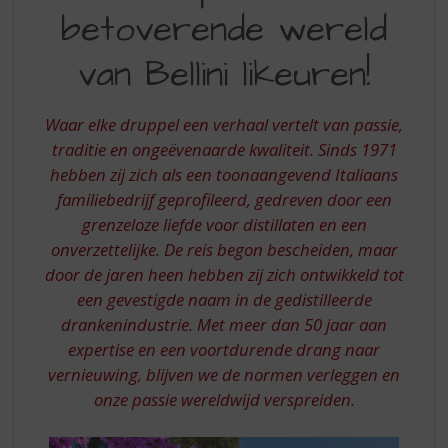
S
betoverende wereld
DE
p
r
BETOVERENDE
van Bellini likeuren!
i
WERELD
n
g
VAN
Waar elke druppel een verhaal vertelt van passie,
n
BELLINI
traditie en ongeëvenaarde kwaliteit. Sinds 1971
a
a
hebben zij zich als een toonaangevend Italiaans
LIKEUREN
r
familiebedrijf geprofileerd, gedreven door een
d
grenzeloze liefde voor distillaten en een
e
onverzettelijke. De reis begon bescheiden, maar
n
door de jaren heen hebben zij zich ontwikkeld tot
a
v
een gevestigde naam in de gedistilleerde
i
drankenindustrie. Met meer dan 50 jaar aan
g
expertise en een voortdurende drang naar
a
vernieuwing, blijven we de normen verleggen en
t
onze passie wereldwijd verspreiden.
i
e