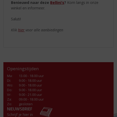
Benieuwd naar deze
Bellini’s
?
Kom langs in onze
winkel en informeer.
Saluti!
Klik
hier
voor alle aanbiedingen
Openingstijden
Ma
:
13.00 - 18.00 uur
Di
:
9.00 - 18.00 uur
Wo
:
9.00 - 18.00 uur
Do
:
9.00 - 18.00 uur
Vr
:
9.00 - 21.00 uur
Za
:
09.00 - 18.00 uur
Zo:
gesloten
NIEUWSBRIEF
Schrijf je hier in