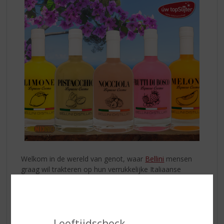
Welkom in de wereld van genot, waar
Bellini
mensen
graag wil trakteren op hun verrukkelijke Italiaanse
dranken. Laat u betoveren door de heerlijke selectie van
‘’Liquore Crema's’’ oftewel créme likeuren. Allen
doordrenkt met de authentieke smaak van Italië en
bereid met o.a. verse volle melk en room.
Leeftijdscheck