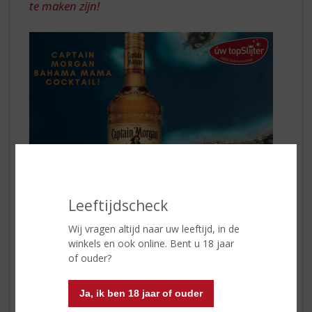
te maken zijn!
DE
HAND
Leeftijdscheck
Wij vragen altijd naar uw leeftijd, in de
winkels en ook online. Bent u 18 jaar
of ouder?
Dit heeft u nodig:
50ml
Captain Morgan Original Spiced Rum Gold
Ja, ik ben 18 jaar of ouder
100ml sinaasappelsap