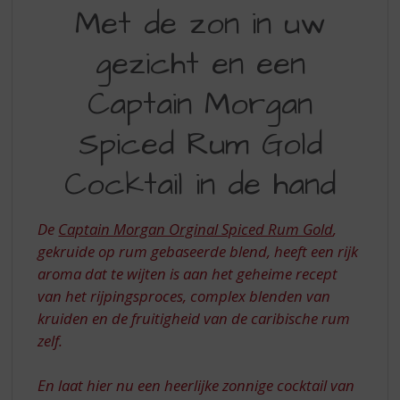
MET
S
Met de zon in uw
p
DE
r
gezicht en een
ZON
i
n
IN
Captain Morgan
g
UW
n
Spiced Rum Gold
a
GEZICHT
a
EN
r
Cocktail in de hand
d
EEN
e
CAPTAIN
n
De
Captain Morgan Orginal Spiced Rum Gold
,
a
MORGAN
gekruide op rum gebaseerde blend, heeft een rijk
v
aroma dat te wijten is aan het geheime recept
SPICED
i
van het rijpingsproces, complex blenden van
g
RUM
kruiden en de fruitigheid van de caribische rum
a
GOLD
zelf.
t
COCKTAIL
i
e
En laat hier nu een heerlijke zonnige cocktail van
IN