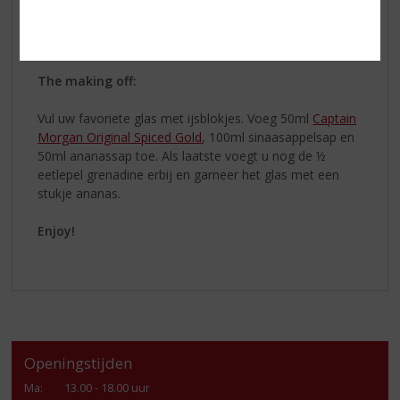
50ml ananassap
½ eetlepel grenadine
Ananasstukje als garnering
The making off:
Vul uw favoriete glas met ijsblokjes. Voeg 50ml
Captain
Morgan Original Spiced Gold
, 100ml sinaasappelsap en
50ml ananassap toe. Als laatste voegt u nog de ½
eetlepel grenadine erbij en garneer het glas met een
stukje ananas.
Enjoy!
Openingstijden
Ma
:
13.00 - 18.00 uur