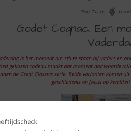
Fine Taste
Good 
ODET
Godet Cognac. Een mo
OGNAC.
Vaderda
EN
OOI
aderdag is het moment om stil te staan bij vaders en an
ADEAU
oed gekozen cadeau maakt dat moment nog waardevolle
OOR
innen de Great Classics serie. Beide varianten komen uit
ADERDAG
geschiedenis en focus op kwalite
eeftijdscheck