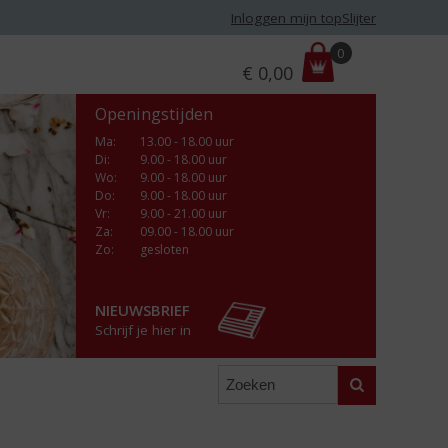
Inloggen mijn topSlijter
P
0
€
0,00
r
i
Openingstijden
j
s
Ma
:
13.00 - 18.00 uur
Di
:
9.00 - 18.00 uur
:
Wo
:
9.00 - 18.00 uur
Do
:
9.00 - 18.00 uur
Vr
:
9.00 - 21.00 uur
Za
:
09.00 - 18.00 uur
Zo:
gesloten
NIEUWSBRIEF
Schrijf je hier in
Zoeken