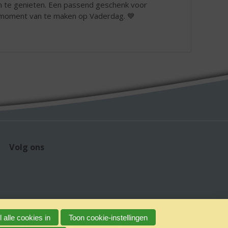
n te genieten. Een passend geschenk voor
er moment van te maken op Vaderdag. 💙
Volg ons
 alle cookies in
Toon cookie-instellingen
claimer
Verantwoord alcoholgebruik