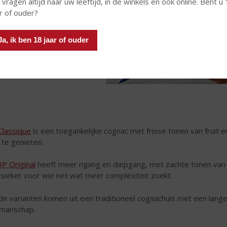
 vragen altijd naar uw leeftijd, in de winkels en ook online. Bent u
r of ouder?
Ja, ik ben 18 jaar of ouder
Classique
is een toegankelijke cognac met frisse tonen van fruit e
 te genieten.
P Original
heeft meer rijping en diepgang, met zachte tonen van h
ssieker voor wie net wat meer complexiteit zoekt.
de varianten komen uit een traditioneel cognachuis met een lange
manschap.