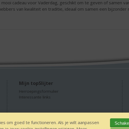
 mooi cadeau voor Vaderdag, geschikt om te geven of samen va
fhebbers van kwaliteit en traditie, ideaal om samen een bijzond
Mijn topSlijter
Herroepingsformulier
Interessante links
es om goed te functioneren. Als je wilt aanpassen
Schakel
 je jouw cookie-instellingen wijzigen. Meer
GEEN 18 GEEN alcohol
IDIN/ITSME
sitemap
Privacy Statement
Dis