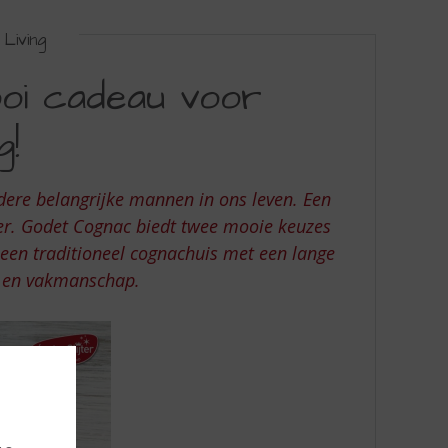
Living
oi cadeau voor
g!
dere belangrijke mannen in ons leven. Een
r. Godet Cognac biedt twee mooie keuzes
 een traditioneel cognachuis met een lange
it en vakmanschap.