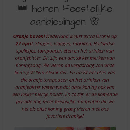
S
👑 horen Feestelijke
HOREN
p
r
FEESTELIJKE
aanbiedingen 🌸
i
AANBIEDINGEN
n
g
Oranje boven!
Nederland kleurt extra Oranje op
n
27 april
. Slingers, vlaggen, markten, Hollandse
a
a
spelletjes, tompoucen eten en het drinken van
r
oranjebitter. Dit zijn een aantal kenmerken van
d
Koningsdag. We vieren de verjaardag van onze
e
koning Willem-Alexander. En naast het eten van
n
die oranje tompoucen en het drinken van
a
v
oranjebitter weten we dat onze koning ook van
i
een lekker biertje houdt. En zo zijn er de komende
g
periode nog meer feestelijke momenten die we
a
net als onze koning graag vieren met ons
t
favoriete drankje!
i
e