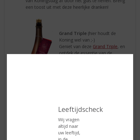
van Koningsdag af door het glas te heffen. Breng
een toost uit met deze heerlijke dranken!
Grand Triple
(hier houdt de
Koning wel van ;-)
Geniet van deze
Grand Triple
, en
ontdek de essentie van de
Belgische biertraditie. Elke slok
onthult een perfecte balans
tussen krachtige smaken en
verfijnde aroma’s, met een
karakter dat zowel kenmerkend
als verrassend is.
Leeftijdscheck
Wij vragen
altijd naar
Les 4 Pierres Pinot Grigio
uw leeftijd,
Fris en vriendelijk. De kleur is
in de