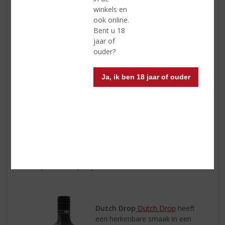
helder met gouden flonkering.
winkels en
Verfijnde geur met tonen van
ook online.
witte bloesem. De smaak is fris en
Bent u 18
delicaat. En de afdronk is
jaar of
aangenaam met een licht
ouder?
pepertje.
Ja, ik ben 18 jaar of ouder
Bevrijdingsdag
Zoals we weten is bevrijdingsdag een
Nederlandse nationale feestdag. Jaarlijks, op 5
mei, vieren we de bevrijding (in 1945 ) van de
Duitse bezetting in Nederland. Nederland staat
op 5 mei ook stil bij de grote waarde van vrijheid,
democratie en mensenrechten. Laten we
proosten op vrijheid!
Dutch Drop
Dutch Drop
heeft
een herkenbare smaak in een