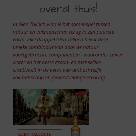
S
overal thuis!
VOELT
p
r
ZICH
i
In Glen Talloch vind je het samenspel tussen
OVERAL
n
natuur en vakmanschap terug in zijn puurste
g
THUIS
vorm. Elke druppel Glen Talloch bevat deze
n
a
unieke combinatie van door de natuur
a
voortgebrachte componenten - waaronder zuiver
r
water en het beste graan- én menselijke
d
creativiteit in de vorm van ambachtelijk
e
vakmanschap en generatielange ervaring.
n
a
v
i
g
a
t
i
e