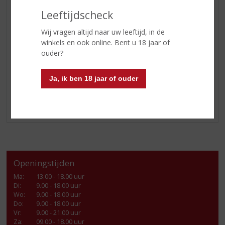
Leeftijdscheck
Wij vragen altijd naar uw leeftijd, in de
winkels en ook online. Bent u 18 jaar of
ouder?
Ja, ik ben 18 jaar of ouder
Tot ziens bij onze stand!
Openingstijden
Ma
:
13.00 - 18.00 uur
Di
:
9.00 - 18.00 uur
Wo
:
9.00 - 18.00 uur
Do
:
9.00 - 18.00 uur
Vr
:
9.00 - 21.00 uur
Za
:
09.00 - 18.00 uur