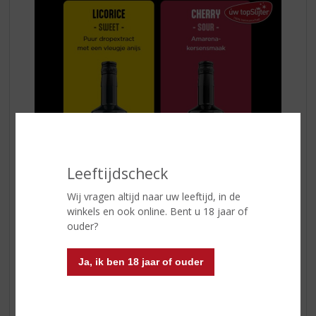
Leeftijdscheck
Wij vragen altijd naar uw leeftijd, in de
winkels en ook online. Bent u 18 jaar of
Dark Mark Licorice
ouder?
Is
een zoete droplikeur
gemaakt met puur
dropextract, vodka en een vleugje anijs. Dit geeft het
Ja, ik ben 18 jaar of ouder
een échte dropsmaak die uiterst goed tot zijn recht zal
komen wanneer deze als dropshot wordt geserveerd.