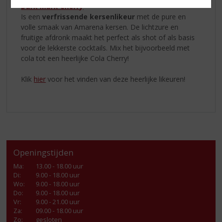
Dark Mark Cherry
Is een
verfrissende kersenlikeur
met de pure en
volle smaak van Amarena kersen. De lichtzure en
fruitige afdronk maakt het perfect als shot of als basis
voor de lekkerste cocktails. Mix het bijvoorbeeld met
cola tot een heerlijke Cola Cherry!
Klik
hier
voor het vinden van deze heerlijke likeuren!
Openingstijden
Ma
:
13.00 - 18.00 uur
Di
:
9.00 - 18.00 uur
Wo
:
9.00 - 18.00 uur
Do
:
9.00 - 18.00 uur
Vr
:
9.00 - 21.00 uur
Za
:
09.00 - 18.00 uur
Zo:
gesloten