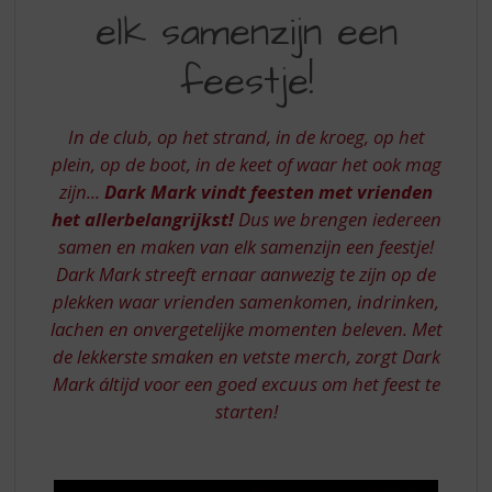
S
elk samenzijn een
MAAKT
p
r
VAN
feestje!
i
ELK
n
g
SAMENZIJN
In de club, op het strand, in de kroeg, op het
n
EEN
plein, op de boot, in de keet of waar het ook mag
a
a
zijn...
Dark Mark vindt feesten met vrienden
FEESTJE!
r
het allerbelangrijkst!
Dus we brengen iedereen
d
samen en maken van elk samenzijn een feestje!
e
Dark Mark streeft ernaar aanwezig te zijn op de
n
plekken waar vrienden samenkomen, indrinken,
a
v
lachen en onvergetelijke momenten beleven. Met
i
de lekkerste smaken en vetste merch, zorgt Dark
g
Mark áltijd voor een goed excuus om het feest te
a
starten!
t
i
e