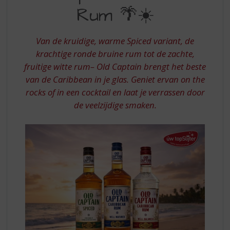
S
Rum 🌴☀️
CARIBBEAN
p
r
RUM
i
Van de kruidige, warme Spiced variant, de
n
krachtige ronde bruine rum tot de zachte,
g
fruitige witte rum– Old Captain brengt het beste
n
a
van de Caribbean in je glas. Geniet ervan on the
a
rocks of in een cocktail en laat je verrassen door
r
de veelzijdige smaken.
d
e
n
a
v
i
g
a
t
i
e