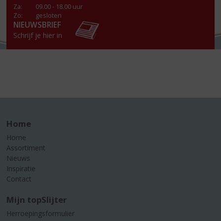
Za
:
09.00 - 18.00 uur
Zo:
gesloten
NIEUWSBRIEF
Schrijf je hier in
Home
Home
Assortiment
Nieuws
Inspiratie
Contact
Mijn topSlijter
Herroepingsformulier