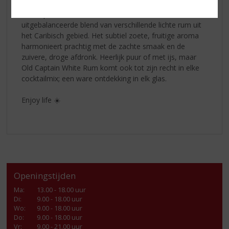
Old Captain Witte Rum
Old Captain traditionele witte rum is een
uitgebalanceerde blend van verschillende lichte rum uit
het Caribisch gebied. Het subtiel zoete, fruitige aroma
harmonieert prachtig met de zachte smaak en de
zuivere, droge afdronk. Heerlijk puur of met ijs, maar
Old Captain White Rum komt ook tot zijn recht in elke
cocktailmix; een ware ontdekking in elk glas.
Enjoy life ☀️
Openingstijden
Ma
:
13.00 - 18.00 uur
Di
:
9.00 - 18.00 uur
Wo
:
9.00 - 18.00 uur
Do
:
9.00 - 18.00 uur
Vr
:
9.00 - 21.00 uur