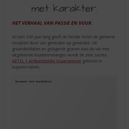
S
met karakter.
EEN
p
r
SMAAK
i
HET VERHAAL VAN PASSIE EN VUUR
MET
n
g
KARAKTER
Al ruim 330 jaar lang geeft de familie Nolet de geheime
n
recepten door van generatie op generatie. Uit
a
graandistillaten en gelagerde granen-eau-de-vie met
a
uitgekiende kruidenmelanges wordt de zeer zachte
r
KETEL 1 Ambachtelijke Graanjenever
geboren in
d
koperen ketels.
e
n
a
v
i
g
a
t
i
e