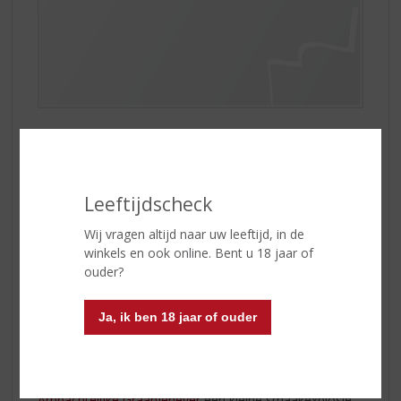
KETEL1 Ambachtelijke Graanjenever
is geïnspireerd
door de oudste, actieve distilleerketel van Schiedam:
distilleerketel nummer 1. De meesterstoker bewaakt
het vuur onder de koperen ketels, waarbij uit
Leeftijdscheck
graandistillaten en gelagerde granen-eau-de-vie met
uitgekiende kruidenmelanges bijzondere jenever wordt
Wij vragen altijd naar uw leeftijd, in de
geboren.
winkels en ook online. Bent u 18 jaar of
ouder?
IJskoud of op kamertemperatuur? In een breed glas,
met of zonder ijs? Of een glas op een klassiek voetje?
Ja, ik ben 18 jaar of ouder
Elke manier van drinken heeft een bepaalde voorkeur.
Een koude
KETEL 1 Ambachtelijke Graanjenever
houdt
de aroma’s langer vast. In het glas valt daarom minder
te ruiken. Maar in de mond geeft koude
KETEL 1
Ambachtelijke Graanjenever
een kleine smaakexplosie.