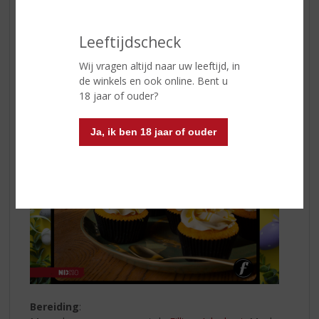
150 gr witte chocolade
250 gr ongezouten roomboter
75 gr poedersuiker
Leeftijdscheck
1 theelepel vanille extract
Wij vragen altijd naar uw leeftijd, in
de winkels en ook online. Bent u
18 jaar of ouder?
Ja, ik ben 18 jaar of ouder
Bereiding
: