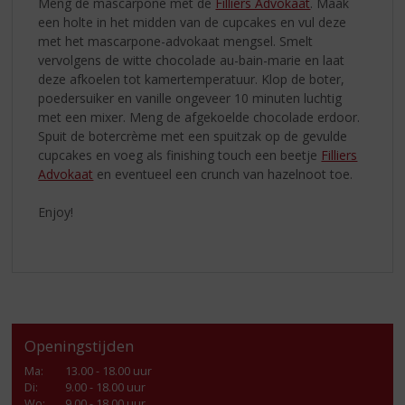
Meng de mascarpone met de
Filliers Advokaat
. Maak
een holte in het midden van de cupcakes en vul deze
met het mascarpone-advokaat mengsel. Smelt
vervolgens de witte chocolade au-bain-marie en laat
deze afkoelen tot kamertemperatuur. Klop de boter,
poedersuiker en vanille ongeveer 10 minuten luchtig
met een mixer. Meng de afgekoelde chocolade erdoor.
Spuit de botercrème met een spuitzak op de gevulde
cupcakes en voeg als finishing touch een beetje
Filliers
Advokaat
en eventueel een crunch van hazelnoot toe.
Enjoy!
Openingstijden
Ma
:
13.00 - 18.00 uur
Di
:
9.00 - 18.00 uur
Wo
:
9.00 - 18.00 uur