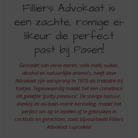
FILLIERS
S
Filliers Advokaat is
p
ADVOKAAT
r
een zachte, romige ei-
IS
i
n
EEN
likeur die perfect
g
ZACHTE
n
past bij Pasen!
a
ROMIGE
a
EI
r
Gemaakt van verse eieren, volle melk, suiker,
d
LIKEUR
e
alcohol en natuurlijke aroma's, heeft deze
DIE
n
Advokaat zijn oorsprong in 1970 als traktatie bij
a
PERFECT
toetjes. Tegenwoordig maakt het een comeback
v
PAST
als geliefde ‘guilty pleasure’. De stevige textuur,
i
dankzij de au-bain-marie bereiding, maakt het
g
BIJ
a
perfect om op te lepelen of te gebruiken in
PASEN
t
cocktails en gerechten, zoals bijvoorbeeld Filliers
i
Advokaat cupcakes!
e