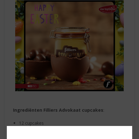
Ingrediënten Filliers Advokaat cupcakes
:
12 cupcakes
125 gr mascarpone
3 eetlepels
Filliers Advokaat