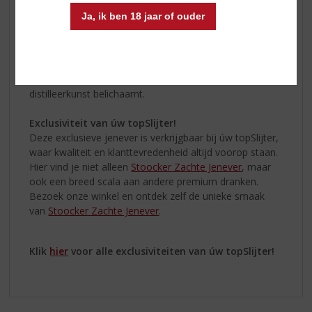
Van Nederlandse Bodem
Ja, ik ben 18 jaar of ouder
Stoocker Zachte Jenever
is een trots product van
Nederlandse bodem. Met een diep respect voor traditie
en vakmanschap, wordt deze jenever volgens
authentieke methoden geproduceerd. Het resultaat is
een drank die de essentie van de Nederlandse
distilleerkunst belichaamt.
Exclusiviteit van úw topSlijter!
Deze exclusieve jenever is verkrijgbaar bij úw topSlijter,
waar kwaliteit en klanttevredenheid altijd voorop staan.
Hier vind je niet alleen
Stoocker Zachte Jenever
, maar
ook een breed scala aan andere premium dranken.
Bezoek onze winkel en ontdek zelf de unieke smaak
van
Stoocker Zachte Jenever
.
Klik
hier
voor alle exclusiviteiten van úw topSlijter!