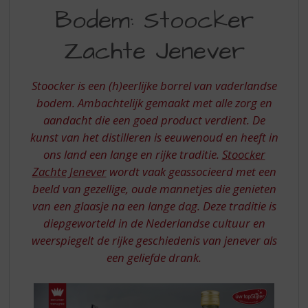
S
Bodem: Stoocker
BODEM
p
r
STOOCKER
Zachte Jenever
i
ZACHTE
n
g
JENEVER
Stoocker is een (h)eerlijke borrel van vaderlandse
n
bodem. Ambachtelijk gemaakt met alle zorg en
a
a
aandacht die een goed product verdient. De
r
kunst van het distilleren is eeuwenoud en heeft in
d
ons land een lange en rijke traditie.
Stoocker
e
Zachte Jenever
wordt vaak geassocieerd met een
n
beeld van gezellige, oude mannetjes die genieten
a
v
van een glaasje na een lange dag. Deze traditie is
i
diepgeworteld in de Nederlandse cultuur en
g
weerspiegelt de rijke geschiedenis van jenever als
a
een geliefde drank.
t
i
e