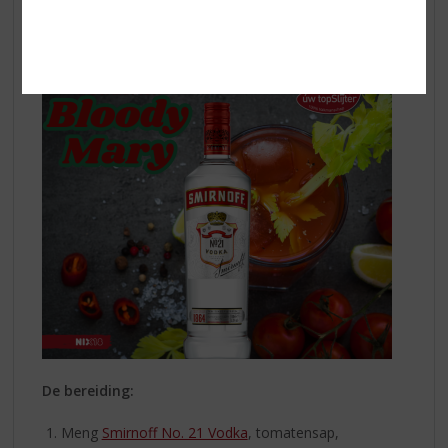
garnering, komkommerschijfjes en een partje limoen.
Citrusperfectie.
De bereiding:
Meng
Smirnoff No. 21 Vodka
, tomatensap,