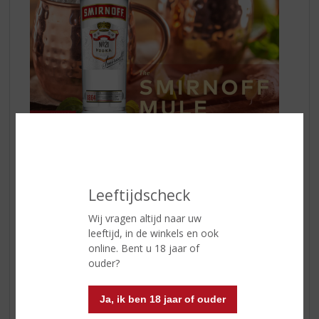
De bereiding:
Vul een koperen mok met ijs
Voeg
Smirnoff No. 21 Vodka
toe
Leeftijdscheck
Giet gemberbier
Pers het sap uit 2 limoenpartjes
Wij vragen altijd naar uw
Roer tot het gemengd is
leeftijd, in de winkels en ook
Garneer met limoen en munt.
online. Bent u 18 jaar of
ouder?
Origineel. Iconisch. Onvergetelijk.
Fris doordrenkt met een ongeëvenaarde koele smaak
gecombineerd met citrustonen van limoen. Serveer
Ja, ik ben 18 jaar of ouder
eenvoudig in een steelloos wijnglas met ijs, frisdrank,