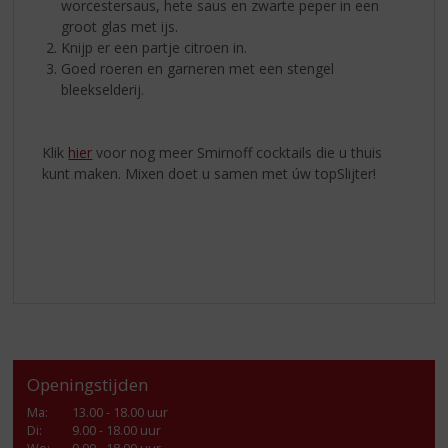
worcestersaus, hete saus en zwarte peper in een
groot glas met ijs.
Knijp er een partje citroen in.
Goed roeren en garneren met een stengel
bleekselderij.
Klik
hier
voor nog meer Smirnoff cocktails die u thuis
kunt maken. Mixen doet u samen met úw topSlijter!
Openingstijden
Ma
:
13.00 - 18.00 uur
Di
:
9.00 - 18.00 uur