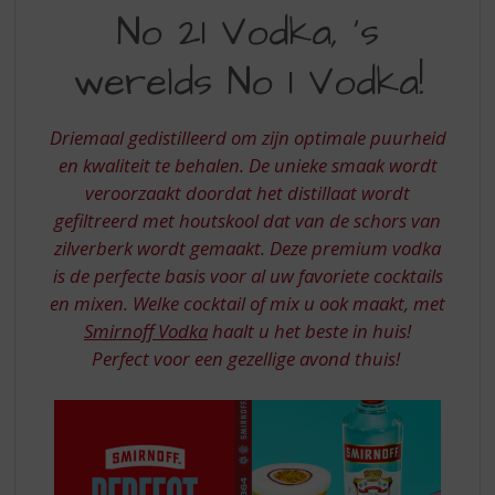
S
No 21 Vodka, 's
SMIRNOFF
p
r
NO
werelds No 1 Vodka!
i
21
n
g
VODKA
Driemaal gedistilleerd om zijn optimale puurheid
n
S
en kwaliteit te behalen. De unieke smaak wordt
a
a
veroorzaakt doordat het distillaat wordt
WERELDS
r
gefiltreerd met houtskool dat van de schors van
NO
d
zilverberk wordt gemaakt. Deze premium vodka
e
1
is de perfecte basis voor al uw favoriete cocktails
n
VODKA
en mixen. Welke cocktail of mix u ook maakt, met
a
v
Smirnoff Vodka
haalt u het beste in huis!
i
Perfect voor een gezellige avond thuis!
g
a
t
i
e