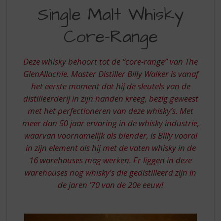
S
Single Malt Whisky
YRS.
p
r
SINGLE
Core-Range
i
MALT
n
g
WHISKY
Deze whisky behoort tot de “core-range” van The
n
-
GlenAllachie. Master Distiller Billy Walker is vanaf
a
a
het eerste moment dat hij de sleutels van de
CORE
r
distilleerderij in zijn handen kreeg, bezig geweest
RANGE
d
met het perfectioneren van deze whisky’s. Met
e
meer dan 50 jaar ervaring in de whisky industrie,
n
waarvan voornamelijk als blender, is Billy vooral
a
v
in zijn element als hij met de vaten whisky in de
i
16 warehouses mag werken. Er liggen in deze
g
warehouses nog whisky’s die gedistilleerd zijn in
a
de jaren ’70 van de 20e eeuw!
t
i
e