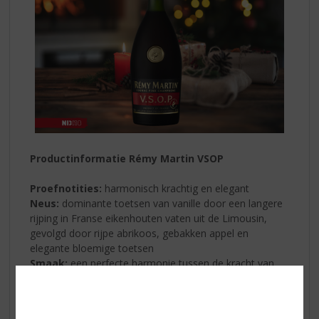
Productinformatie Rémy Martin VSOP
Proefnotities:
harmonisch krachtig en elegant
Neus:
dominante toetsen van vanille door een langere
rijping in Franse eikenhouten vaten uit de Limousin,
gevolgd door rijpe abrikoos, gebakken appel en
elegante bloemige toetsen
Smaak:
een perfecte harmonie tussen de kracht van
rijpe fruitsmaken en subtiele toetsen van zoethout, die
een grote complexiteit van elegante en krachtige
aroma’s biedt