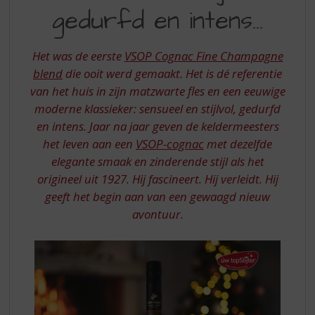
S
gedurfd en intens…
STIJLVOL,
p
r
GEDURFD
i
Het was de eerste
VSOP Cognac Fine Champagne
EN
n
blend
die ooit werd gemaakt. Het is dé referentie
g
INTENS…
van het huis in zijn matzwarte fles en een eeuwige
n
a
moderne klassieker: sensueel en stijlvol, gedurfd
a
en intens. Jaar na jaar geven de keldermeesters
r
het leven aan een
VSOP-cognac
met dezelfde
d
elegante smaak en zinderende stijl als het
e
origineel uit 1927. Hij fascineert. Hij verleidt. Hij
n
a
geeft het begin aan van een gewaagd nieuw
v
avontuur.
i
g
a
t
i
e