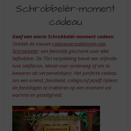
S
Schrobbelèr-moment
WARM
p
r
SCHROBBELÈR-
cadeau
i
MOMENT
n
g
CADEAU
Geef een warm Schrobbelèr-moment cadeau
n
Ontdek de nieuwe
cadeauverpakkingen van
a
a
Schrobbelèr
: een feestelijk geschenk voor elke
r
liefhebber. De 70cl verpakking bevat een stijlvolle
d
luxe zakflacon, ideaal voor onderweg of om te
e
bewaren als verzamelobject. Het perfecte cadeau
n
om een vriend, familielid, collega (of jezelf) tijdens
a
v
de feestdagen te trakteren op een moment vol
i
warmte en gezelligheid.
g
a
t
i
e