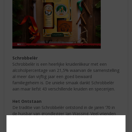
Schrobbelèr
Schrobbelèr is een heerlijke kruidenlikeur met een
alcoholpercentage van 21,5% waarvan de samenstelling
al meer dan vijftig jaar een goed bewaard
familiegeheim is. De unieke smaak dankt Schrobbelèr
aan maar liefst 43 verschillende kruiden en specerijen.
Het Ontstaan
De traditie van Schrobbelèr ontstond in de jaren ’70 in
de huisbar van grondlegger Jan Wassing. Veel vrienden
maakten daar kennis met de smaak, glimlach, warmte
en vriendschap van Schrobbelèr. Zo’n vijftig jaar later is