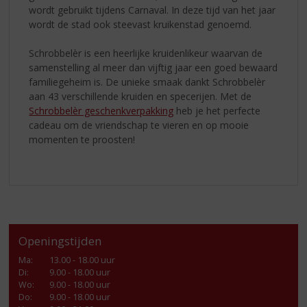
wordt gebruikt tijdens Carnaval. In deze tijd van het jaar
wordt de stad ook steevast kruikenstad genoemd.
Schrobbelèr is een heerlijke
kruidenlikeur waarvan de
samenstelling al meer dan vijftig jaar een goed bewaard
familiegeheim is. De unieke smaak dankt Schrobbelèr
aan 43 verschillende kruiden en specerijen. Met de
Schrobbelèr geschenkverpakking
heb je het perfecte
cadeau om de vriendschap te vieren en op mooie
momenten te proosten!
Openingstijden
Ma
:
13.00 - 18.00 uur
Di
:
9.00 - 18.00 uur
Wo
:
9.00 - 18.00 uur
Do
:
9.00 - 18.00 uur