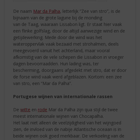
De naam
Mar da Palha
, letterlijk “Zee van stro”, is de
bijnaam van de grote lagune bij de monding
van de Taag, waaraan Lissabon ligt. Er staat hier vaak
een flinke golfslag, door de altijd aanwezige wind en de
getijdewerking. Mede door die wind was het
wateroppervlak vaak bezaaid met strohalmen, deels
meegevoerd vanuit het achterland, maar vooral
afkomstig van de vele schepen die Lissabon in vroeger
dagen bevoorraadden. Hun lading was, ter
bescherming, doorgaans afgedekt met stro, dat er door
de forse wind vaak werd afgeblazen. Kortom: een zee
van stro, een “Mar da Palha”.
Portugese wijnen van internationale rassen
De
witte
en
rode
Mar da Palha zijn qua stijl de twee
meest internationale wijnen van Chocapalha.
Het laat niet alleen de veelzijdigheid van het wijngoed
zien, de invloed van de nabije Atlantische oceaan is in
beide wijnen ook goed merkbaar. De verkoeling van de