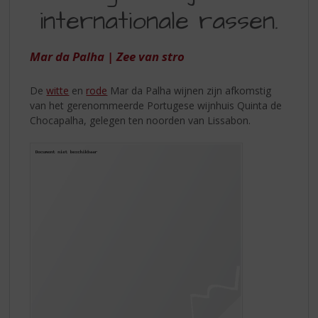
S
internationale rassen.
VAN
p
r
INTERNATIONALE
i
Mar da Palha | Zee van stro
RASSEN
n
g
De
witte
en
rode
Mar da Palha wijnen zijn afkomstig
n
van het gerenommeerde Portugese wijnhuis Quinta de
a
Chocapalha, gelegen ten noorden van Lissabon.
a
r
d
e
n
a
v
i
g
a
t
i
e