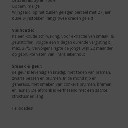
Druivenras: Syrah 100%
Bodem: mergel
Wijngaard: op het zuiden gelegen perceel met 27 jaar
oude wijnstokken, langs twee draden geleid
Vinificatie:
na een koude schilweking, voor extractie van smaak- &
geurstoffen, volgde een 9 dagen durende vergisting bij
max. 27⁰C. Vervolgens rijpte de jonge wijn 22 maanden
op gebruikte vaten van Frans eikenhout
Smaak & geur:
de geur is levendig en kruidig, met tonen van bramen,
zwarte bessen en pruimen. In de mond rijp en
genereus, met smaken van donkere pruimen, bramen
en laurier. De afdronk is verfrissend met een zachte
structuur en lang
Felicidades!